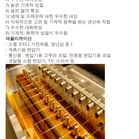
스
3) 높은 기계적 성질
4) 높은 열적 특성
5) 냉매 및 프레온에 대한 우수한 내성
6) 지속적으로 고온 및 기계적 응력을 받는 권선에 적합
인
7) 우수한 내화학성
8) 기계적, 화학적 성질이 우수함
용
애플리케이션
- 소형 모터 ( 가전제품, 장난감 등 )
문
- 계측기용 변압기
- 통신용 : 변압기용 고주파 코일, 전원용 변압기용 코일
을
- 코일형 소형 변압기, TV, 스피커 등
요
구
하
세
요