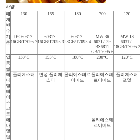
사
사양
매
130
155
180
200
120
이
개
변
트
수
기
IEC60317-
60317-
60317-
MW 36
MW 18
16GB/T7095.7
16GB/T7095.3
28GB/T7095.4
60317-29
60317-
준
맵
BS6811
18GB/T7095.
GB/T7095.6
열
130°C
155°C
180°C
200°C
120°C
등
PRIVACY
급
POLICY
에
폴리에스터
변성 폴리에
폴리에스테르
폴리에스테
폴리에스터
나
스터
이미드
르이미드
포멀
멜
베
이
스
코
트
에
폴리에스테
나
르이미드
멜
탑