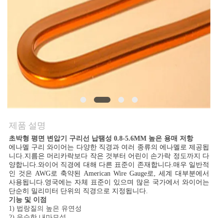
품
질
관
리
연
락
제품 설명
주
초박형 평면 변압기 구리선 납땜성 0.8-5.6MM 높은 용매 저항
세
에나멜 구리 와이어는 다양한 직경과 여러 종류의 에나멜로 제공됩
니다.지름은 머리카락보다 작은 것부터 어린이 손가락 정도까지 다
양합니다.와이어 직경에 대해 다른 표준이 존재합니다.매우 일반적
요
인 것은 AWG로 축약된 American Wire Gauge로, 세계 대부분에서
사용됩니다.영국에는 자체 표준이 있으며 많은 국가에서 와이어는
단순히 밀리미터 단위의 직경으로 지정됩니다.
기능 및 이점
뉴
1) 법랑질의 높은 유연성
2) 우수한 내마모성