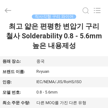
©
2017
-
2026
Tianjin
직사각형 구리 와이어
Ruiyuan
Electric
최고 얇은 편평한 변압기 구리
집
Material
Co,.Ltd.
All
철사 Solderability 0.8 - 5.6mm
Rights
Reserved.
제
높은 내용제성
품
원래 장소:
중국
동
Rvyuan
브랜드 이름:
영
IEC/NEMA/JIS/RoHS/ISO
인증:
상
0.8 - 5.6mm
모델 번호:
최소 주문 수량:
다른 MOQ를 가진 다른 유형
우