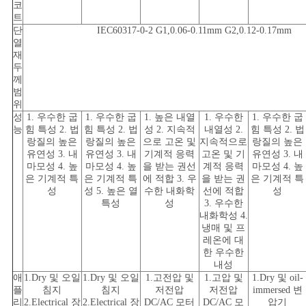
코
트
단
IEC60317-0-2 G1,0.06-0.11mm G2,0.12-0.17mm
열
재
두
께
범
위
성
1. 우수한 굽
1. 우수한 굽
1. 높은 내열
1. 우수한
1. 우수한 굽
능
힘 특성 2. 법
힘 특성 2. 법
성 2. 지속적
내열성 2.
힘 특성 2. 법
랑질의 높은
랑질의 높은
으로 고온 및
지속적으로
랑질의 높은
유연성 3. 내
유연성 3. 내
기계적 응력
고온 및 기
유연성 3. 내
마모성 4. 높
마모성 4. 높
을 받는 권선
계적 응력
마모성 4. 높
은 기계적 특
은 기계적 특
에 적합 3. 우
을 받는 권
은 기계적 특
성
성 5. 높은 열
수한 내화학
선에 적합
성
특성
성
3. 우수한
내화학성 4.
냉매 및 프
레온에 대
한 우수한
내성
애
1.Dry 및 오일
1.Dry 및 오일
1.고전압 및
1.고압 및
1.Dry 및 oil-
플
침지
침지
저전압
저전압
immersed 변
리
2.Electrical 장
2.Electrical 장
DC/AC 모터
DC/AC 모
압기