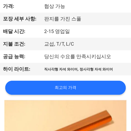
가격:
협상 가능
리
에
포장 세부 사항:
판지를 가진 스풀
대
배달 시간:
2-15 영업일
하
지불 조건:
교섭, T/T, L/C
여
공급 능력:
당신의 수요를 만족시키십시오
,
하이 라이트:
직사각형 자석 와이어
정사각형 자석 와이어
공
장
최고의 가격
여
행