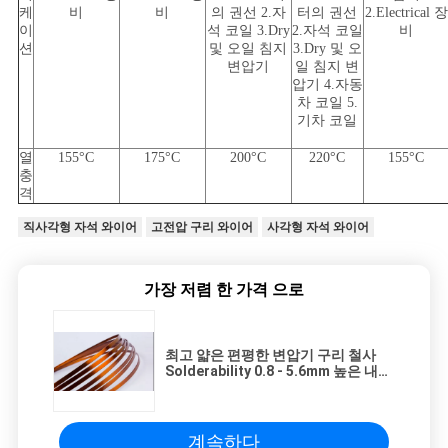
케
비
비
의 권선 2.자
터의 권선
2.Electrical 장
이
석 코일 3.Dry
2.자석 코일
비
션
및 오일 침지
3.Dry 및 오
변압기
일 침지 변
압기 4.자동
차 코일 5.
기차 코일
열
155°C
175°C
200°C
220°C
155°C
충
격
직사각형 자석 와이어
고전압 구리 와이어
사각형 자석 와이어
가장 저렴 한 가격 으로
최고 얇은 편평한 변압기 구리 철사
Solderability 0.8 - 5.6mm 높은 내용
제성
계속하다