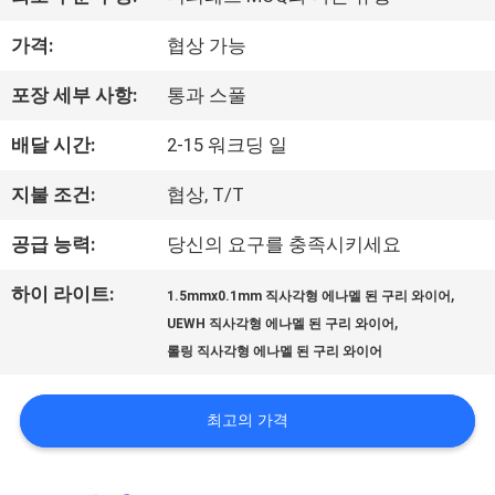
우
가격:
협상 가능
리
포장 세부 사항:
통과 스풀
에
배달 시간:
2-15 워크딩 일
대
하
지불 조건:
협상, T/T
여
공급 능력:
당신의 요구를 충족시키세요
하이 라이트:
,
1.5mmx0.1mm 직사각형 에나멜 된 구리 와이어
공
,
UEWH 직사각형 에나멜 된 구리 와이어
롤링 직사각형 에나멜 된 구리 와이어
장
여
최고의 가격
행