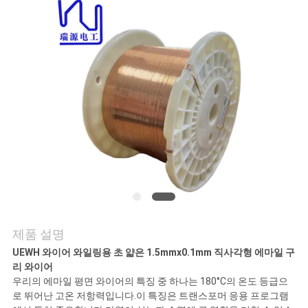
품
질
관
리
연
락
주
제품 설명
UEWH 와이어 와일링용 초 얇은 1.5mmx0.1mm 직사각형 에마일 구
세
리 와이어
우리의 에마일 평면 와이어의 특징 중 하나는 180°C의 온도 등급으
요
로 뛰어난 고온 저항력입니다.이 특징은 트랜스포머 응용 프로그램