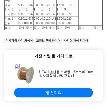
10번
세
평균
0.101
1.537
0.021
0.012
0.143
1.560
1.810
읽기 수
1
1
1
1
1
1
5
요
미니 읽기
0.101
1.537
0.021
0.012
0.143
1.560
1.320
맥스. 읽기
0.101
1.537
0.021
0.012
0.143
1.560
2.520
범위
0.000
0.000
0.000
0.000
0.000
0.000
1.200
결과
좋아
좋아
좋아
좋아
좋아
좋아
좋아
좋아
좋아
사
이
직사각형 자석 와이어
고전압 구리 와이어
사각형 자석 와이어
트
가장 저렴 한 가격 으로
맵
UEWH 권선용 초박형 1.5mmx0.1mm
직사각형 에나멜 구리선
PRIVACY
POLICY
계속하다