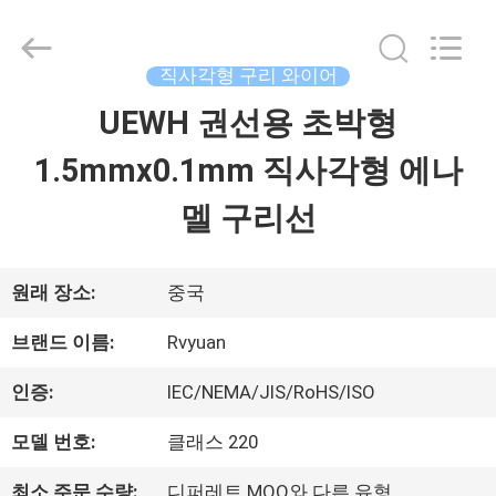
©
2017
-
2026
직사각형 구리 와이어
Tianjin
Ruiyuan
UEWH 권선용 초박형
집
Electric
Material
Co,.Ltd.
1.5mmx0.1mm 직사각형 에나
All
제
Rights
멜 구리선
Reserved.
품
원래 장소:
중국
동
브랜드 이름:
Rvyuan
영
인증:
IEC/NEMA/JIS/RoHS/ISO
상
모델 번호:
클래스 220
최소 주문 수량:
디퍼레트 MOQ와 다른 유형