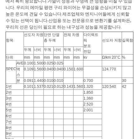
에서 특히 중요합니다.가열이 성능과 수명에 큰 영향을 미칠 수 있습
니다. 우리의 에마일 평면 구리 와이어는 무결성을 손상시키지 않고
뉴
높은 온도에 견딜 수 있습니다.제조업체와 엔지니어들에게 신뢰할
수 있는 선택이 됩니다.산업용 또는 전문용으로 변환기를 설계하든,
스
우리의 선은 당신이 필요로 하는 내구성과 성능을 제공합니다.
선도자 차원
단면 단열
전체 차원
다이렉트
항목
층 두께
릭
선도자 저항
길쭉함
분포
인
두께
너비
두께
너비
두께
너비
전압
단위
mm
mm
mm
mm
mm
mm
kv
Ω/km 20°C
%
용
AVE
0.100
1.500
0.025
0.025
SPEC
맥
0.109
1.560
0.040
0.040
0.150
1.600
124.770
스
문
분
0.091
1.440
0.010
0.010
0.700
30
1번
0.101
1.537
0.021
0.012
0.143
1.560
1.320
120.540
42
을
2번
1.850
3번
1.360
요
4번
2.520
5번
2.001
구
6번
7번
8번
하
9번