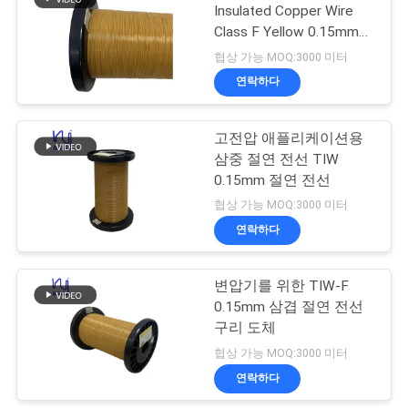
스
Insulated Copper Wire
Class F Yellow 0.15mm
219
Insulated TIW Wire
협상 가능 MOQ:3000 미터
인
연락하다
셀프 본딩 와이어
용
고전압 애플리케이션용
문
삼중 절연 전선 TIW
을
0.15mm 절연 전선
협상 가능 MOQ:3000 미터
요
연락하다
326
구
변압기를 위한 TIW-F
하
구리 리츠 와이어
0.15mm 삼겹 절연 전선
세
구리 도체
협상 가능 MOQ:3000 미터
요
연락하다