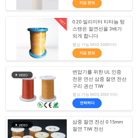
지금 문의
리
에
HOT
0.20 밀리미터 티타늄 텅
194
스텐은 절연선을 3배가
대
되게 합니다
마그넷 와이어
하
협상 가능 MOQ:3000미터
지금 문의
여
변압기를 위한 UL 인증
공
전문 연선 삼중 절연 전선
구리 권선 TIW
장
201
협상 가능 MOQ:3000 미터
여
연락하다
초미세 에나멜 동선
행
삼중 절연 전선 0.15mm
절연 TIW 전선