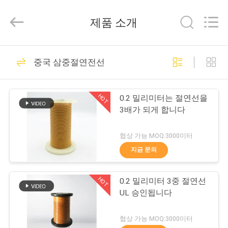
©
2017
-
제품 소개
2026
Tianjin
Ruiyuan
Electric
집
230
Material
Co,.Ltd.
중국 삼중절연전선
All
Rights
Reserved.
에나멜 구리 와이어
제
HOT
0.2 밀리미터는 절연선을
품
3배가 되게 합니다
협상 가능 MOQ:3000미터
동
지금 문의
427
영
직사각형 구리 와이
HOT
0.2 밀리미터 3중 절연선
상
UL 승인됩니다
어
우
협상 가능 MOQ:3000미터