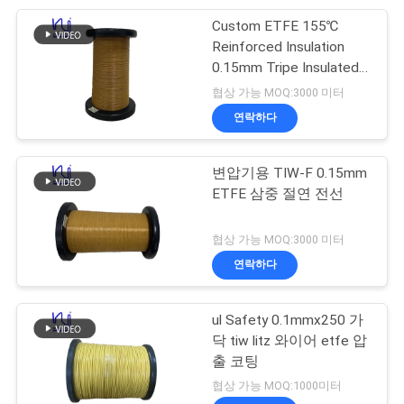
사
Custom ETFE 155℃
254
Reinforced Insulation
이
0.15mm Tripe Insulated
삼중절연전선
트
Wire
협상 가능 MOQ:3000 미터
연락하다
맵
변압기용 TIW-F 0.15mm
PRIVACY
ETFE 삼중 절연 전선
POLICY
87
협상 가능 MOQ:3000 미터
연락하다
보이스 코일 와이어
ul Safety 0.1mmx250 가
닥 tiw litz 와이어 etfe 압
출 코팅
협상 가능 MOQ:1000미터