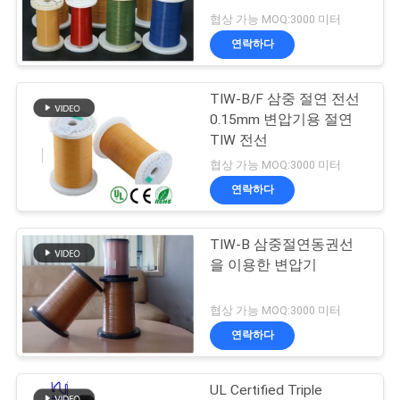
품
협상 가능 MOQ:3000 미터
질
연락하다
520
관
미국 관세 위원회 리
TIW-B/F 삼중 절연 전선
리
0.15mm 변압기용 절연
츠 와이어
TIW 전선
연
협상 가능 MOQ:3000 미터
연락하다
락
주
TIW-B 삼중절연동권선
67
을 이용한 변압기
세
FIW 와이어
요
협상 가능 MOQ:3000 미터
연락하다
뉴
UL Certified Triple