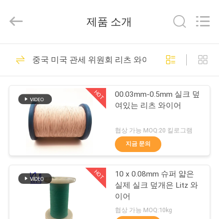
©
2017
-
제품 소개
2026
Tianjin
Ruiyuan
Electric
집
230
Material
Co,.Ltd.
중국 미국 관세 위원회 리츠 와이어
All
Rights
Reserved.
에나멜 구리 와이어
제
HOT
00.03mm-0.5mm 실크 덮
품
여있는 리츠 와이어
협상 가능 MOQ:20 킬로그램
동
지금 문의
427
영
직사각형 구리 와이
HOT
10 x 0.08mm 슈퍼 얇은
상
실제 실크 덮개은 Litz 와
어
이어
우
협상 가능 MOQ:10kg