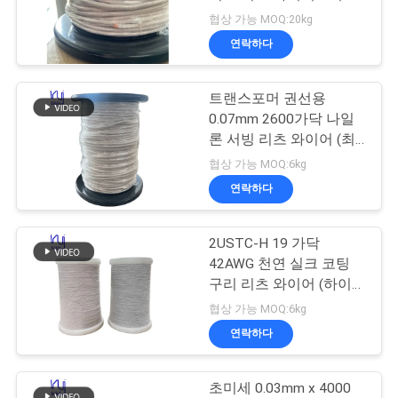
품
애플리케이션
협상 가능 MOQ:20kg
질
연락하다
522
관
미국 관세 위원회 리
트랜스포머 권선용
리
0.07mm 2600가닥 나일
츠 와이어
론 서빙 리츠 와이어 (최
대 온도 180°C)
연
협상 가능 MOQ:6kg
연락하다
락
주
2USTC-H 19 가닥
67
42AWG 천연 실크 코팅
세
구리 리츠 와이어 (하이
FIW 와이어
엔드 오디오 케이블용)
요
협상 가능 MOQ:6kg
연락하다
뉴
초미세 0.03mm x 4000