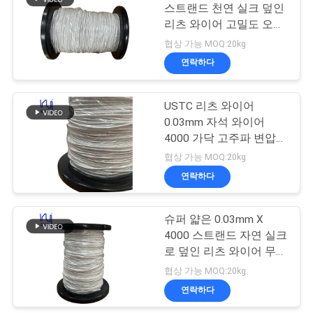
스
스트랜드 천연 실크 덮인
리츠 와이어 고밀도 오디
219
오 애플리케이션을위한
협상 가능 MOQ:20kg
인
프리미엄 선택
연락하다
셀프 본딩 와이어
용
USTC 리츠 와이어
문
0.03mm 자석 와이어
을
4000 가닥 고주파 변압기
권선용 실크 피복 구리 리
협상 가능 MOQ:20kg
요
츠 와이어
연락하다
326
구
슈퍼 얇은 0.03mm X
하
구리 리츠 와이어
4000 스트랜드 자연 실크
세
로 덮인 리츠 와이어 무선
충전기 코일용 고주파 구
협상 가능 MOQ:20kg
요
리 스트랜드 와이어
연락하다