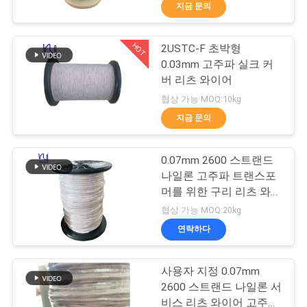
지금 문의
리
에
HOT
2USTC-F 초박형
194
0.03mm 고주파 실크 커
대
버 리츠 와이어
마그넷 와이어
하
협상 가능 MOQ:10kg
지금 문의
여
0.07mm 2600 스트랜드
공
나일론 고주파 트랜스포
머를 위한 구리 리츠 와이
장
201
어
협상 가능 MOQ:20kg
여
연락하다
초미세 에나멜 동선
행
사용자 지정 0.07mm
2600 스트랜드 나일론 서
비스 리츠 와이어 고주파