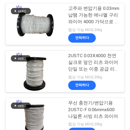
SITEMAP
고주파 변압기용 0.03mm
254
납땜 가능한 에나멜 구리
와이어 4000 가닥으로 맞
PRIVACY
삼중절연전선
춤형 천연 실크로 덮힌 리
협상 가능 MOQ:20kg
POLICY
츠 와이어
연락하다
2USTC 0.03X4000 천연
실크로 덮인 리츠 와이어
단일 또는 이중 공급 리츠
87
와이어
협상 가능 MOQ:20kg
연락하다
보이스 코일 와이어
무선 충전기/변압기용
2USTC-F 0.06mmx600
나일론 서빙 리츠 와이어
협상 가능 MOQ:20kg