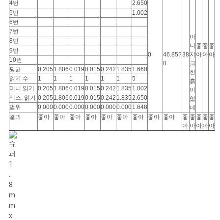
4번
2.650
세
5번
1.002
6번
요
7번
아
8번
니
좋
좋
좋
9번
0
46.85?
38
지
아
아
아
10번
사
0
긁
평균
0.205
1.806
0.019
0.015
0.242
1.835
1.660
힌
읽기 수
1
1
1
1
1
1
5
흙
이
미니 읽기
0.205
1.806
0.019
0.015
0.242
1.835
1.002
이
맥스. 읽기
0.205
1.806
0.019
0.015
0.242
1.835
2.650
없
트
범위
0.000
0.000
0.000
0.000
0.000
0.000
1.648
네
결과
좋아
좋아
좋아
좋아
좋아
좋아
좋아
좋아
좋아
좋
좋
좋
좋
좋
맵
아
아
아
아
아
PRIVACY
POLICY