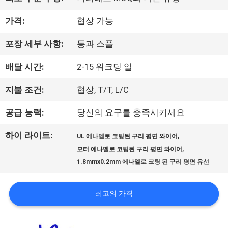
우
가격:
협상 가능
리
포장 세부 사항:
통과 스풀
에
배달 시간:
2-15 워크딩 일
대
하
지불 조건:
협상, T/T, L/C
여
공급 능력:
당신의 요구를 충족시키세요
하이 라이트:
,
UL 에나멜로 코팅된 구리 평면 와이어
공
,
모터 에나멜로 코팅된 구리 평면 와이어
1.8mmx0.2mm 에나멜로 코팅 된 구리 평면 유선
장
여
최고의 가격
행