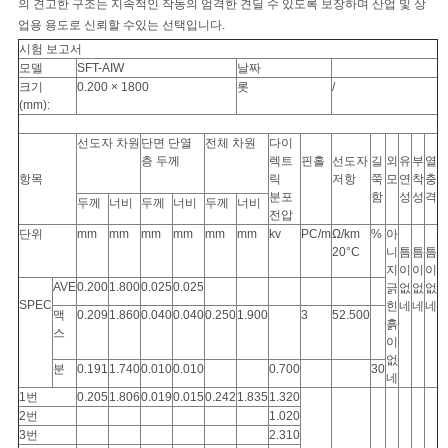
의 견고한 구조는 지속적인 작동의 엄격한 견딜 수 있도록 보장하며 산업 및 상
업용 용도로 신뢰할 수있는 선택입니다.
뉴
시험 보고서
모델
SFT-AIW
날짜
스
크기
0.200 × 1800
롯
/
(mm):
선도자 차원
단면 단열
전체 차원
다이
인
층 두께
렉트
핀홀
선도자
길
외
유
부
열
항목
릭
저항
쭉
모
연
착
충
분포
함
성
성
격
용
두께
너비
두께
너비
두께
너비
전압
단위
mm
mm
mm
mm
mm
mm
kv
PC/m
Ω/km
%
아
문
20°C
니
틈
틈
틈
지
이
이
이
을
AVE
0.200
1.800
0.025
0.025
긁
없
없
없
SPEC
힌
네
네
네
맥
0.209
1.860
0.040
0.040
0.250
1.900
3
52.500
흙
요
스
이
없
분
0.191
1.740
0.010
0.010
0.700
30
구
네
1번
0.205
1.806
0.019
0.015
0.242
1.835
1.320
하
2번
1.020
3번
2.310