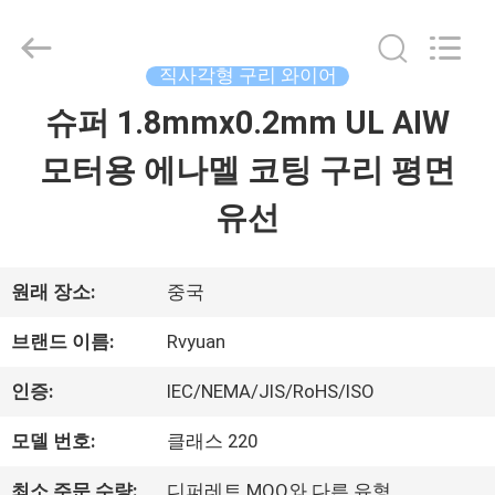
©
2017
-
2026
직사각형 구리 와이어
Tianjin
Ruiyuan
슈퍼 1.8mmx0.2mm UL AIW
집
Electric
Material
Co,.Ltd.
모터용 에나멜 코팅 구리 평면
All
제
Rights
유선
Reserved.
품
원래 장소:
중국
동
브랜드 이름:
Rvyuan
영
인증:
IEC/NEMA/JIS/RoHS/ISO
상
모델 번호:
클래스 220
최소 주문 수량:
디퍼레트 MOQ와 다른 유형