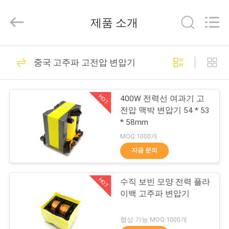
©
2017
-
제품 소개
2026
Tianjin
Ruiyuan
Electric
집
230
Material
Co,.Ltd.
중국 고주파 고전압 변압기
All
Rights
Reserved.
에나멜 구리 와이어
제
HOT
400W 전력선 여과기 고
품
전압 맥박 변압기 54 * 53
* 58mm
MOQ:1000개
동
지금 문의
427
영
직사각형 구리 와이
HOT
수직 보빈 모양 전력 플라
상
이백 고주파 변압기
어
우
협상 가능 MOQ:1000개