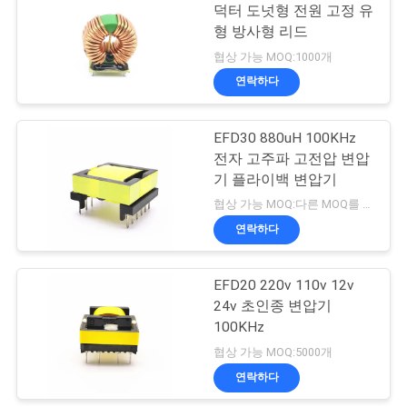
스
덕터 도넛형 전원 고정 유
형 방사형 리드
219
협상 가능 MOQ:1000개
인
연락하다
셀프 본딩 와이어
용
EFD30 880uH 100KHz
문
전자 고주파 고전압 변압
을
기 플라이백 변압기
협상 가능 MOQ:다른 MOQ를 가진 다른 유형
요
연락하다
326
구
EFD20 220v 110v 12v
하
구리 리츠 와이어
24v 초인종 변압기
세
100KHz
협상 가능 MOQ:5000개
요
연락하다