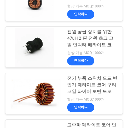
품
협상 가능 MOQ:1000개
질
연락하다
522
관
미국 관세 위원회 리
전원 공급 장치를 위한
리
47uH 2 핀 전원 초크 코
츠 와이어
일 인덕터 페라이트 코어
드럼 인덕터
연
협상 가능 MOQ:1000개
연락하다
락
주
전기 부품 스위치 모드 변
67
압기 페라이트 코어 구리
세
코일 와이어 보빈 토로이
FIW 와이어
드 필터 인덕터
요
협상 가능 MOQ:1000개
연락하다
뉴
고주파 페라이트 코어 인