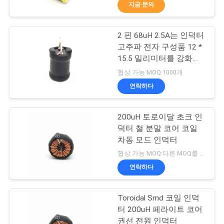
지금 문의
리
에
2 핀 68uH 2.5A는 인덕터
194
고주파 전자 구성품 12 *
대
15.5 밀리미터를 강화합
마그넷 와이어
니다
하
협상 가능 MOQ:1000개
연락하다
여
200uH 토로이달 초크 인
공
덕터 철 분말 코어 코일
차동 모드 인덕터
장
201
협상 가능 MOQ:다른 MOQ를 가진 다른 유형
여
연락하다
초미세 에나멜 동선
행
Toroidal Smd 코일 인덕
터 200uH 페라이트 코어
권선 전원 인덕터