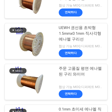
품
협상 가능 MOQ:디퍼레트 MOQ와 다른 유형
질
연락하다
522
관
미국 관세 위원회 리
UEWH 권선용 초박형
리
1.5mmx0.1mm 직사각형
츠 와이어
에나멜 구리선
연
협상 가능 MOQ:디퍼레트 MOQ와 다른 유형
연락하다
락
주
주문 고품질 평면 에나멜
67
된 구리 와이어
세
FIW 와이어
요
협상 가능 MOQ:디퍼레트 MOQ와 다른 유형
연락하다
뉴
0.1mm 초미세 에나멜 직