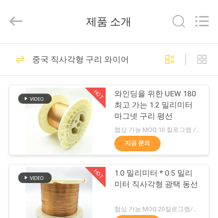
©
2017
-
제품 소개
2026
Tianjin
Ruiyuan
Electric
집
230
Material
Co,.Ltd.
중국 직사각형 구리 와이어
All
Rights
Reserved.
에나멜 구리 와이어
제
HOT
와인딩을 위한 UEW 180
품
최고 가는 1.2 밀리미터
마그넷 구리 평선
협상 가능 MOQ:10 킬로그램 / 킬로그램
동
지금 문의
427
영
직사각형 구리 와이
HOT
1.0 밀리미터 * 0.5 밀리
상
미터 직사각형 광택 동선
어
우
협상 가능 MOQ:20킬로그램/킬로그램