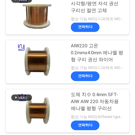
스
사각형/평면 자석 권선
구리선 절연 고체
219
협상 가능 MOQ:디퍼레트 MOQ와 다른 유형
인
연락하다
셀프 본딩 와이어
용
AIW220 고온
문
0.2mmx4.0mm 에나멜 평
을
형 구리 권선 와이어
협상 가능 MOQ:디퍼레트 MOQ와 다른 유형
요
연락하다
326
구
도체 치수 0.4mm SFT-
하
구리 리츠 와이어
AIW AIW 220 자동차용
세
에나멜 평형 구리선
협상 가능 MOQ:Different types with differet MOQ
요
연락하다