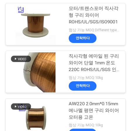
SITEMAP
모터/트랜스포머 직사각
254
형 구리 와이어
ROHS/UL/SGS/ISO9001
PRIVACY
삼중절연전선
협상 가능 MOQ:Different types with differet MOQ
POLICY
연락하다
직사각형 에마일 된 구리
와이어 단열 1mm 온도
220C ROHS/UL/SGS 인
87
증
협상 가능 MOQ:10kg
연락하다
보이스 코일 와이어
AIW220 2.0mm*0.15mm
에나멜 평면 구리 와이어
모터용 고온
협상 가능 MOQ:10kg