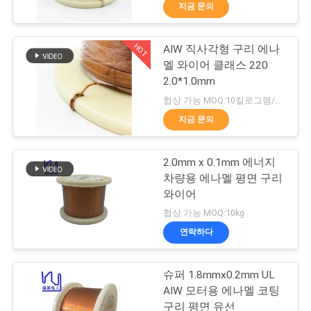
지금 문의
리
에
HOT
AIW 직사각형 구리 에나
194
멜 와이어 클래스 220
대
2.0*1.0mm
마그넷 와이어
하
협상 가능 MOQ:10킬로그램/킬로그램
지금 문의
여
2.0mm x 0.1mm 에너지
공
차량용 에나멜 평면 구리
와이어
장
201
협상 가능 MOQ:10kg
여
연락하다
초미세 에나멜 동선
행
슈퍼 1.8mmx0.2mm UL
AIW 모터용 에나멜 코팅
구리 평면 유선