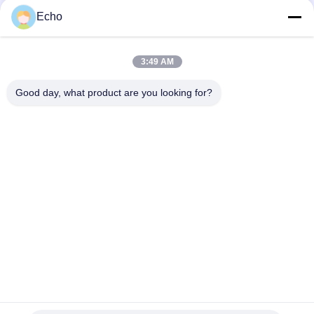
17
Echo
전력선 필터
3:49 AM
Good day, what product are you looking for?
모든
직사각형 구리 와이
17
에나멜 구리 와이어
어
스위치 모드 변압기
마그넷 와이어
초미세 에나멜 동선
미국 관세 위원회 리
FIW 와이어
츠 와이어
셀프 본딩 와이어
구리 리츠 와이어
50