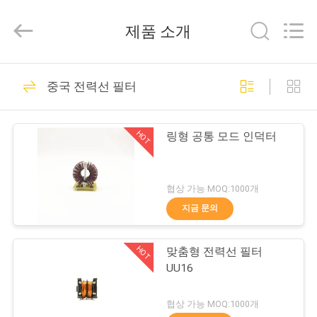
©
2017
-
제품 소개
2026
Tianjin
Ruiyuan
Electric
집
230
Material
Co,.Ltd.
중국 전력선 필터
All
Rights
Reserved.
에나멜 구리 와이어
제
HOT
링형 공통 모드 인덕터
품
협상 가능 MOQ:1000개
동
지금 문의
427
영
직사각형 구리 와이
HOT
맞춤형 전력선 필터
상
UU16
어
우
협상 가능 MOQ:1000개