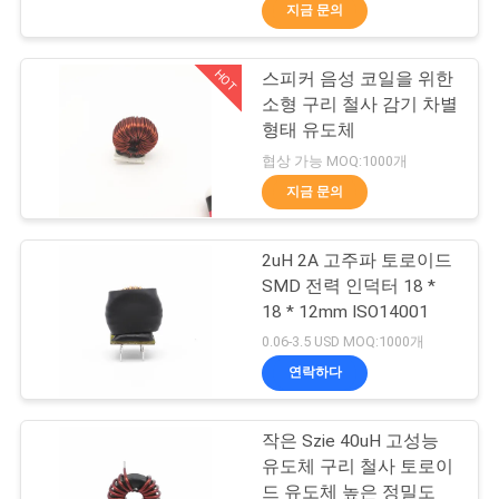
지금 문의
리
에
HOT
스피커 음성 코일을 위한
194
소형 구리 철사 감기 차별
대
형태 유도체
마그넷 와이어
하
협상 가능 MOQ:1000개
지금 문의
여
2uH 2A 고주파 토로이드
공
SMD 전력 인덕터 18 *
18 * 12mm ISO14001
장
201
0.06-3.5 USD MOQ:1000개
여
연락하다
초미세 에나멜 동선
행
작은 Szie 40uH 고성능
유도체 구리 철사 토로이
드 유도체 높은 정밀도