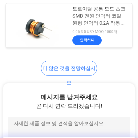
사
토로이달 공통 모드 초크
254
SMD 전원 인덕터 코일
이
원형 인덕터 0.2A 작동 전
삼중절연전선
트
류
0.06-3.5 USD MOQ:1000개
연락하다
맵
PRIVACY
더 많은 것을 전망하십시
POLICY
87
오
보이스 코일 와이어
메시지를 남겨주세요
곧 다시 연락 드리겠습니다!