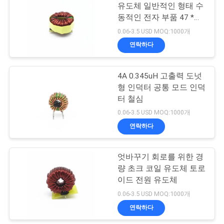
스
유도체 일반적인 형태 수
동적인 전자 부품 47 *
219
28mm
0.06-3.5 USD MOQ:1000개
인
연락하다
셀프 본딩 와이어
용
4A 0.345uH 고출력 도넛
문
형 인덕터 공통 모드 인덕
을
터 철심
0.06-3.5 USD MOQ:1000개
요
연락하다
326
구
엇바꾸기 회로를 위한 경
하
구리 리츠 와이어
량 초크 코일 유도체 토로
세
이드 전원 유도체
0.06-3.5 USD MOQ:1000개
요
연락하다