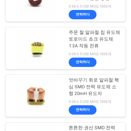
품
0.06-3.5 USD MOQ:1000개
질
연락하다
522
관
미국 관세 위원회 리
주문 철 알파철 칩 유도체
리
토로이드 초크 유도체
츠 와이어
1.3A 작동 전류
연
0.06-3.5 USD MOQ:1000개
연락하다
락
주
엇바꾸기 회로 알파철 핵
67
심 SMD 전력 유도체 소
세
형 20mH 유도자
FIW 와이어
요
0.06-3.5 USD MOQ:1000개
연락하다
뉴
튼튼한 권선 SMD 전력