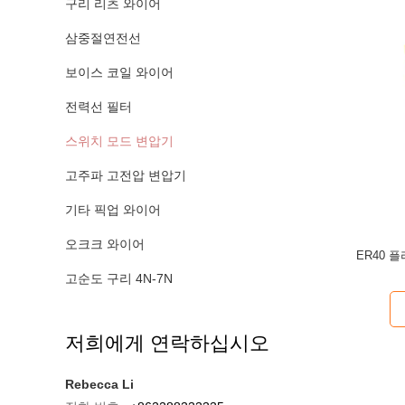
구리 리츠 와이어
삼중절연전선
보이스 코일 와이어
전력선 필터
스위치 모드 변압기
고주파 고전압 변압기
기타 픽업 와이어
오크크 와이어
ER40 
고순도 구리 4N-7N
저희에게 연락하십시오
Rebecca Li