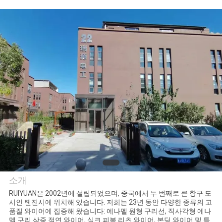
리
에
대
하
여
공
장
여
소개
행
RUIYUAN은 2002년에 설립되었으며, 중국에서 두 번째로 큰 항구 도
시인 톈진시에 위치해 있습니다. 저희는 23년 동안 다양한 종류의 고
Tianjin Ruiyuan Electric
품질 와이어에 집중해 왔습니다: 에나멜 원형 구리선, 직사각형 에나
멜 구리 삼중 절연 와이어, 실크 피복 리츠 와이어, 본딩 와이어 및 특