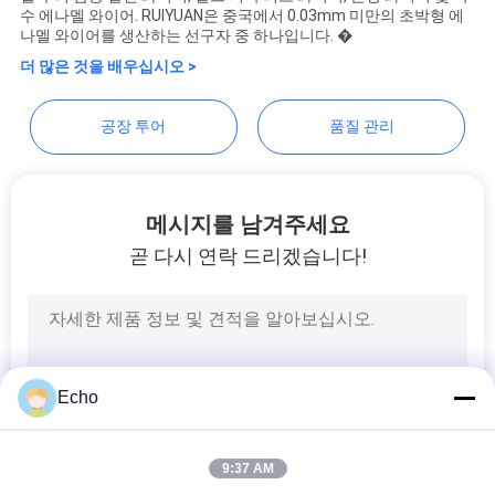
품
Material Co,.Ltd
수 에나멜 와이어. RUIYUAN은 중국에서 0.03mm 미만의 초박형 에
나멜 와이어를 생산하는 선구자 중 하나입니다. �
질
더 많은 것을 배우십시오 >
관
리
공장 투어
품질 관리
연
메시지를 남겨주세요
락
곧 다시 연락 드리겠습니다!
주
세
요
Echo
뉴
9:37 AM