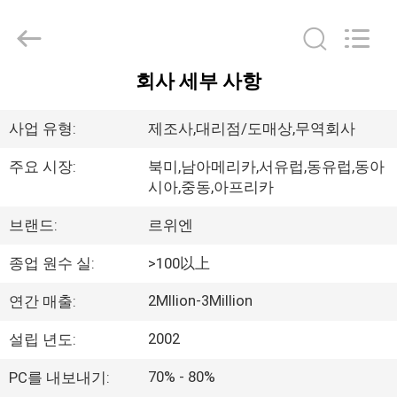
©
2017
-
2026
Tianjin
Ruiyuan
회사 세부 사항
Electric
집
Material
Co,.Ltd.
All
Rights
사업 유형:
제조사,대리점/도매상,무역회사
Reserved.
제
주요 시장:
북미,남아메리카,서유럽,동유럽,동아
시아,중동,아프리카
품
브랜드:
르위엔
동
종업 원수 실:
>100以上
영
2Mllion-3Million
연간 매출:
상
2002
설립 년도:
70% - 80%
PC를 내보내기:
우