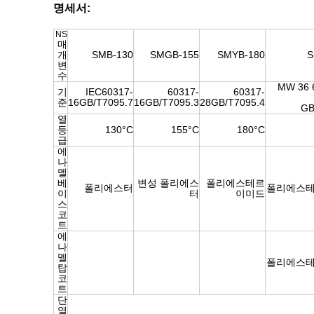
명세서:
NS
매
개
SMB-130
SMGB-155
SMYB-180
S
변
수
MW 36 
기
IEC60317-
60317-
60317-
준
16GB/T7095.7
16GB/T7095.3
28GB/T7095.4
GB
열
등
130°C
155°C
180°C
급
에
나
멜
베
변성 폴리에스
폴리에스테르
폴리에스터
폴리에스
이
터
이미드
스
코
트
에
나
멜
폴리에스
탑
코
트
단
열