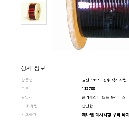
상세 정보
상품명:
권선 모터의 경우 직사각형
온도:
130-200
단열재:
폴리에스터 또는 폴리에스터
도체 유형:
단단한
강조하다:
에나멜 직사각형 구리 와