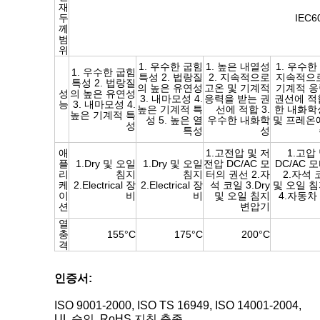
재
두
IEC6
께
범
위
1. 우수한 굽힘
1. 높은 내열성
1. 우수한
1. 우수한 굽힘
특성 2. 법랑질
2. 지속적으로
지속적으로
특성 2. 법랑질
의 높은 유연성
고온 및 기계적
기계적 응
성
의 높은 유연성
3. 내마모성 4.
응력을 받는 권
권선에 적합
능
3. 내마모성 4.
높은 기계적 특
선에 적합 3.
한 내화학성
높은 기계적 특
성 5. 높은 열
우수한 내화학
및 프레온
성
특성
성
애
1.고전압 및 저
1.고압
플
1.Dry 및 오일
1.Dry 및 오일
전압 DC/AC 모
DC/AC 
리
침지
침지
터의 권선 2.자
2.자석 코
케
2.Electrical 장
2.Electrical 장
석 코일 3.Dry
및 오일 
이
비
비
및 오일 침지
4.자동차 
션
변압기
열
충
155°C
175°C
200°C
격
인증서:
ISO 9001-2000, ISO TS 16949, ISO 14001-2004,
UL 승인, RoHS 지침 충족