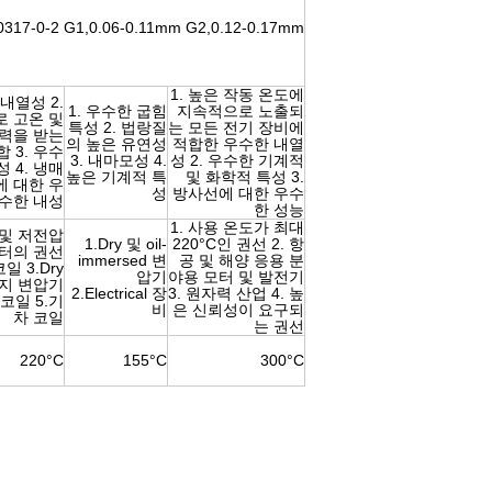
0317-0-2 G1,0.06-0.11mm G2,0.12-0.17mm
1. 높은 작동 온도에
 내열성 2.
1. 우수한 굽힘
지속적으로 노출되
 고온 및
특성 2. 법랑질
는 모든 전기 장비에
력을 받는
의 높은 유연성
적합한 우수한 내열
 3. 우수
3. 내마모성 4.
성 2. 우수한 기계적
 4. 냉매
높은 기계적 특
및 화학적 특성 3.
에 대한 우
성
방사선에 대한 우수
수한 내성
한 성능
1. 사용 온도가 최대
 및 저전압
1.Dry 및 oil-
220°C인 권선 2. 항
모터의 권선
immersed 변
공 및 해양 응용 분
일 3.Dry
압기
야용 모터 및 발전기
침지 변압기
2.Electrical 장
3. 원자력 산업 4. 높
코일 5.기
비
은 신뢰성이 요구되
차 코일
는 권선
220°C
155°C
300°C