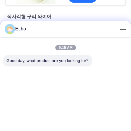
직사각형 구리 와이어
Echo
2.0mm x 0.1mm 에너지 차량용 에나멜 평면 구리 와이어
슈퍼 1.8mmx0.2mm UL AIW 모터용 에나멜 코팅 구리 평면 유선
9:15 AM
UEWH 권선용 초박형 1.5mmx0.1mm 직사각형 에나멜 구리선
Good day, what product are you looking for?
모든
직사각형 구리 와이
에나멜 구리 와이어
어
마그넷 와이어
초미세 에나멜 동선
미국 관세 위원회 리
FIW 와이어
츠 와이어