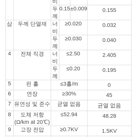
비
0.15
±0.009
두
0.155
께
≥0.020
삼
두께 단열재
너
0.032
비
≥0.030
두
0.040
께
4
≤2.50
전체 직경
너
2.405
비
≤0.20
두
0.195
께
5
핀 홀
≤3홀/m
0
6
≥30%
연장
45
7
유연성 및 준수
균열 없음
균열 없음
8
≤52.94
도체 저항
48.28
(Ω/km at 20℃)
9
≥0.7KV
고장 전압
1.5KV