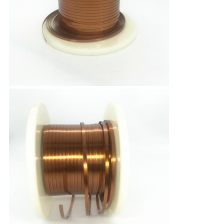
스
인
용
문
을
요
구
하
세
요