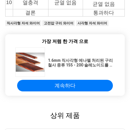
10
열충격
균열 없음
균열 없음
결론
통과하다
직사각형 자석 와이어
고전압 구리 와이어
사각형 자석 와이어
가장 저렴 한 가격 으로
1.6mm 직사각형 에나멜 처리된 구리
철사 종류 155 - 200 솔레노이드를 위
한 빨강/파랑
계속하다
상위 제품