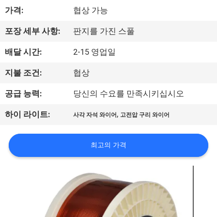
가격:
협상 가능
리
에
포장 세부 사항:
판지를 가진 스풀
대
배달 시간:
2-15 영업일
하
지불 조건:
협상
여
공급 능력:
당신의 수요를 만족시키십시오
,
하이 라이트:
사각 자석 와이어
고전압 구리 와이어
공
장
최고의 가격
여
행