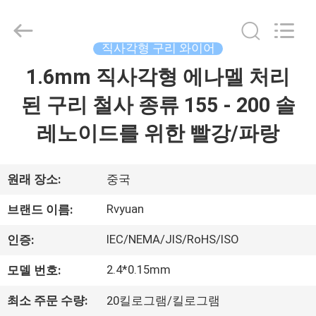
©
2017
-
2026
Tianjin
직사각형 구리 와이어
Ruiyuan
Electric
1.6mm 직사각형 에나멜 처리
집
Material
Co,.Ltd.
All
된 구리 철사 종류 155 - 200 솔
Rights
Reserved.
제
레노이드를 위한 빨강/파랑
품
원래 장소:
중국
동
Rvyuan
브랜드 이름:
영
IEC/NEMA/JIS/RoHS/ISO
인증:
상
2.4*0.15mm
모델 번호:
최소 주문 수량:
20킬로그램/킬로그램
우