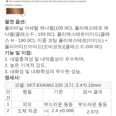
절연 옵션:
폴리비닐 아세탈 에나멜(105 0C), 폴리에스테르 에
나멜(클래스 F - 155 0C), 폴리에스테르이미드(클래
스 H - 180 0C), 이중 코팅 폴리에스테르(이미드) +
폴리아미드이미드(오버코트)(클래스 C-200 0C)
기능 및 이점:
1. 내열충격성 및 내약품성이 우수하며,
2. 높은 기계적 강도,
3. 내화성 및 내화학성의 우수한 성능.
명세서:
모델: SFT-EI/AIWJ 220 크기: 2.4*0.15mm
안
형질
기준
검사 결과
건
1
외모
부드러운 동등
부드러운 동등
2
2.4
±0.006
도체 직경
너
2.373