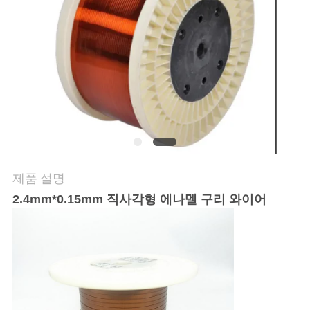
품
질
관
리
연
락
제품 설명
주
2.4mm*0.15mm 직사각형 에나멜 구리 와이어
세
요
뉴