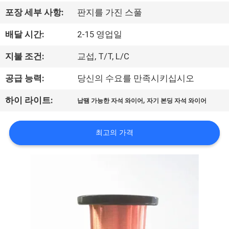
리
포장 세부 사항:
판지를 가진 스풀
에
배달 시간:
2-15 영업일
대
지불 조건:
교섭, T/T, L/C
하
공급 능력:
당신의 수요를 만족시키십시오
여
,
하이 라이트:
납땜 가능한 자석 와이어
자기 본딩 자석 와이어
공
최고의 가격
장
여
행