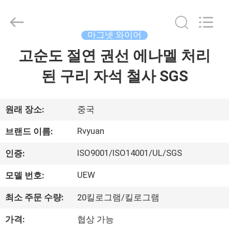
©
2017
-
2026
Tianjin
마그넷 와이어
Ruiyuan
Electric
고순도 절연 권선 에나멜 처리
집
Material
Co,.Ltd.
All
된 구리 자석 철사 SGS
Rights
Reserved.
제
품
원래 장소:
중국
Rvyuan
브랜드 이름:
동
ISO9001/ISO14001/UL/SGS
인증:
영
UEW
모델 번호:
상
최소 주문 수량:
20킬로그램/킬로그램
가격:
협상 가능
우