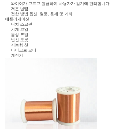
스
와이어가 고르고 깔끔하여 사용자가 감기에 편리합니다.
저온 납땜
접합 방법 옵션: 열풍, 용제 및 기타
애플리케이션
인
터치 스크린
시계 코일
용
음성 코일
변신 로봇
문
지능형 천
마이크로 모터
계전기
을
요
구
하
세
요