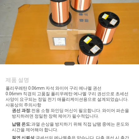
품
질
관
리
연
락
제품 설명
주
폴리우레탄 0.06mm 자석 와이어 구리 에나멜 권선
0.06mm 직경의 고품질 폴리우레탄 에나멜 구리 권선으로 초세선
세
사양이 요구되는 정밀 전기 애플리케이션용으로 설계되었습니다.
사용상의 주의사항
요
권선 과정:
전용 소형 와인딩 머신이 필요합니다. 와이어 파손을
방지하려면 정밀한 장력 제어가 필수적입니다.
납땜 온도:
과열 손상을 방지하기 위해 직접 납땜 중에는 온도와
뉴
시간을 제어해야 합니다.
절연 신뢰성:
극세선의 에나멜층은 얇습니다. 다층 권선 시 층간