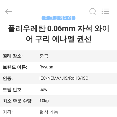
©
2017
-
2026
Tianjin
마그넷 와이어
Ruiyuan
Electric
폴리우레탄 0.06mm 자석 와이
집
Material
Co,.Ltd.
All
어 구리 에나멜 권선
Rights
Reserved.
제
품
원래 장소:
중국
Rvyuan
브랜드 이름:
동
IEC/NEMA/JIS/RoHS/ISO
인증:
영
uew
모델 번호:
상
10kg
최소 주문 수량:
가격:
협상 가능
우