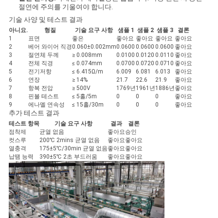
스
절연에 주의를 기울여야 합니다.
기술 사양 및 테스트 결과
아니요.
형질
기술 요구 사항
샘플 1
샘플 2
샘플 3
결론
인
1
표면
좋은
좋아요
좋아요
좋아요
좋아요
2
베어 와이어 직경
0.060±0.002mm
0.0600
0.0600
0.0600
좋아요
3
절연체 두께
≥ 0.008mm
0.0100
0.0120
0.0110
좋아요
용
4
전체 직경
≤ 0.074mm
0.0700
0.0720
0.0710
좋아요
5
전기저항
≤ 6.415Ω/m
6.009
6.081
6.013
좋아요
문
6
연장
≥ 14%
21.7
22.6
21.9
좋아요
7
항복 전압
≥ 500V
1769년
1961년
1886년
좋아요
을
8
핀볼 테스트
≤ 5홀/5m
0
0
0
좋아요
9
에나멜 연속성
≤ 15홀/30m
0
0
0
좋아요
추가 테스트 결과
요
테스트 항목
기술 요구 사항
결과
결론
점착제
균열 없음
좋아요
승인
구
컷스루
200℃ 2mins 균열 없음
좋아요
좋아요
열충격
175±5℃/30min 균열 없음
좋아요
좋아요
하
납땜 능력
390±5℃ 2초 부드러움
좋아요
좋아요
세
요