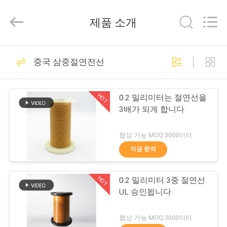
©
2017
-
제품 소개
2026
Tianjin
Ruiyuan
Electric
집
230
Material
Co,.Ltd.
중국 삼중절연전선
All
Rights
Reserved.
에나멜 구리 와이어
제
HOT
0.2 밀리미터는 절연선을
품
3배가 되게 합니다
협상 가능 MOQ:3000미터
동
지금 문의
427
영
직사각형 구리 와이
HOT
0.2 밀리미터 3중 절연선
상
UL 승인됩니다
어
우
협상 가능 MOQ:3000미터