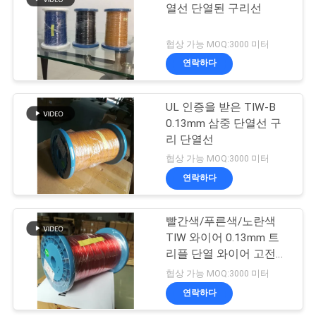
스
열선 단열된 구리선
219
협상 가능 MOQ:3000 미터
인
연락하다
셀프 본딩 와이어
용
UL 인증을 받은 TIW-B
문
0.13mm 삼중 단열선 구
을
리 단열선
협상 가능 MOQ:3000 미터
요
연락하다
326
구
빨간색/푸른색/노란색
하
구리 리츠 와이어
TIW 와이어 0.13mm 트
세
리플 단열 와이어 고전압
저항
협상 가능 MOQ:3000 미터
요
연락하다