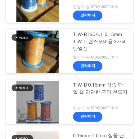
품
협상 가능 MOQ:3000 미터
질
연락하다
522
관
미국 관세 위원회 리
TIW-B ISO/UL 0.15mm
리
TIW 트랜스포머용 3개의
츠 와이어
단열선
연
협상 가능 MOQ:3000 미터
연락하다
락
주
TIW-B 0.16mm 삼중 단
67
열 철 단단한 구리 선도자
세
FIW 와이어
요
협상 가능 MOQ:3000 미터
연락하다
뉴
0.16mm-1.0mm 삼중 단