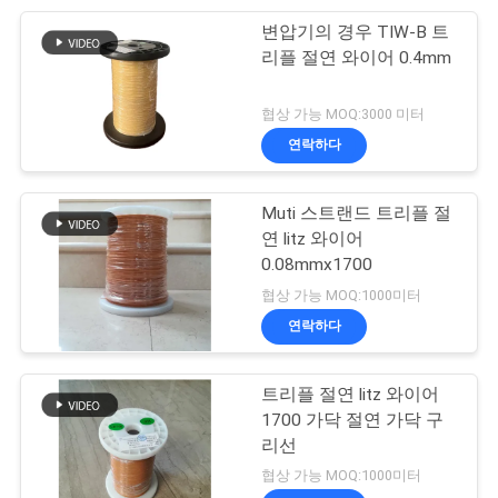
사
변압기의 경우 TIW-B 트
254
리플 절연 와이어 0.4mm
이
삼중절연전선
트
협상 가능 MOQ:3000 미터
연락하다
맵
Muti 스트랜드 트리플 절
PRIVACY
연 litz 와이어
0.08mmx1700
POLICY
87
협상 가능 MOQ:1000미터
연락하다
보이스 코일 와이어
트리플 절연 litz 와이어
1700 가닥 절연 가닥 구
리선
협상 가능 MOQ:1000미터