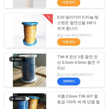
지금 문의
리
에
HOT
0.20 밀리미터 티타늄 텅
194
스텐은 절연선을 3배가
대
되게 합니다
마그넷 와이어
하
협상 가능 MOQ:3000미터
지금 문의
여
TIW-B 전선 3중 절연 전
공
선 0.2mm-0.5mm 절연 구
리선
장
201
협상 가능 MOQ:3000 미터
여
연락하다
초미세 에나멜 동선
행
지름 0.3mm TIW-B/F 열
등급 130의 세 배 단열 철