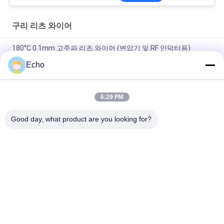
구리 리츠 와이어
180°C 0.1mm 고주파 리츠 와이어 (변압기 및 RF 인덕터용)
Echo
180°C 최대 온도 0.1mm 와이어 직경 60 가닥 구리 리츠 와이어
(고주파 애플리케이션용)
6:29 PM
1UEW-H 0.1mm AWG38 최대 온도 180°C의 트랜스포머 와일링용
60-스트랜드 에나멜 라이트스 와이어
Good day, what product are you looking for?
모든
직사각형 구리 와이
에나멜 구리 와이어
어
마그넷 와이어
초미세 에나멜 동선