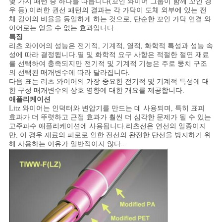
몇 가지 패턴 중 하나를 따릅니다(꼬인 와이어 그룹이 함께 꼬인 경
스
우 등).이러한 권선 패턴의 결과는 각 가닥이 도체 외부에 있는 전
체 길이의 비율을 동일하게 하는 것으로, 단순한 꼬인 가닥 연결 와
이어로는 얻을 수 없는 효과입니다.
인
특징
리츠 와이어의 성능은 전기적, 기계적, 열적, 화학적 특성과 성능 속
성에 따라 결정됩니다.열 및 화학적 요구 사항은 적절한 절연 재료
용
를 선택하여 충족되지만 전기적 및 기계적 기능은 주로 뭉치 구조
의 선택된 매개변수에 따라 달라집니다.
문
다음 표는 리츠 와이어의 가장 중요한 전기적 및 기계적 특성에 대
한 구성 매개변수의 상호 영향에 대한 개요를 제공합니다.
을
애플리케이션
Litz 와이어는 인덕터와 변압기를 만드는 데 사용되며, 특히 표피
요
효과가 더 뚜렷하고 근접 효과가 훨씬 더 심각한 문제가 될 수 있는
고주파수 애플리케이션에 사용됩니다.리츠선은 연선의 일종이지
만, 이 경우 재료의 피로로 인한 전선의 완전한 단선을 방지하기 위
구
해 사용하는 이유가 일반적이지 않다..
하
세
요