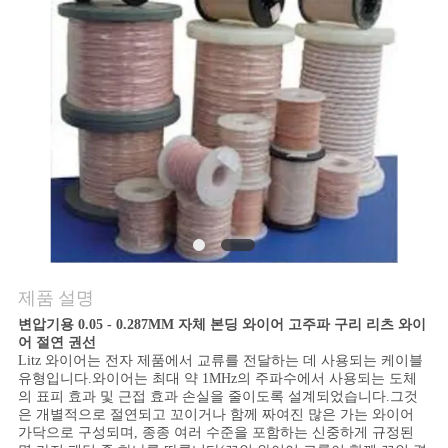
품
질
관
리
연
락
주
제품 설명
세
변압기용 0.05 - 0.287MM 자체 본딩 와이어 고주파 구리 리츠 와이
요
어 절연 권선
Litz 와이어는 전자 제품에서 교류를 전달하는 데 사용되는 케이블
유형입니다.와이어는 최대 약 1MHz의 주파수에서 사용되는 도체
의 표피 효과 및 근접 효과 손실을 줄이도록 설계되었습니다.그것
뉴
은 개별적으로 절연되고 꼬이거나 함께 짜여진 많은 가는 와이어
가닥으로 구성되며, 종종 여러 수준을 포함하는 신중하게 규정된