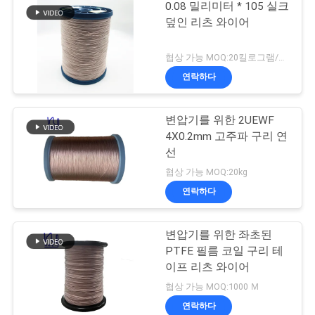
0.08 밀리미터 * 105 실크
덮인 리츠 와이어
협상 가능 MOQ:20킬로그램/킬로그램
연락하다
변압기를 위한 2UEWF
4X0.2mm 고주파 구리 연
선
협상 가능 MOQ:20kg
연락하다
변압기를 위한 좌초된
PTFE 필름 코일 구리 테
이프 리츠 와이어
협상 가능 MOQ:1000 Ｍ
연락하다