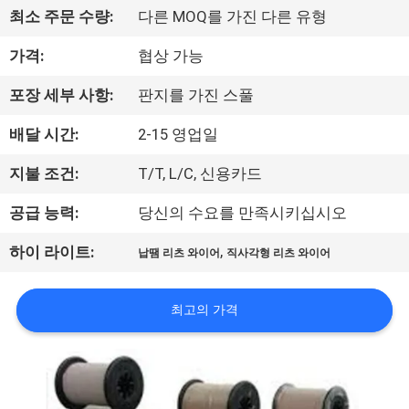
최소 주문 수량:
다른 MOQ를 가진 다른 유형
리
가격:
협상 가능
에
대
포장 세부 사항:
판지를 가진 스풀
하
배달 시간:
2-15 영업일
여
지불 조건:
T/T, L/C, 신용카드
공급 능력:
당신의 수요를 만족시키십시오
공
,
하이 라이트:
납땜 리츠 와이어
직사각형 리츠 와이어
장
여
최고의 가격
행