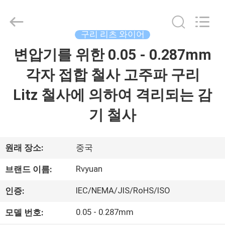
©
2017
-
2026
Tianjin
구리 리츠 와이어
Ruiyuan
Electric
변압기를 위한 0.05 - 0.287mm
집
Material
Co,.Ltd.
All
각자 접합 철사 고주파 구리
Rights
Reserved.
제
Litz 철사에 의하여 격리되는 감
품
기 철사
동
원래 장소:
중국
영
Rvyuan
브랜드 이름:
상
IEC/NEMA/JIS/RoHS/ISO
인증:
0.05 - 0.287mm
모델 번호:
우