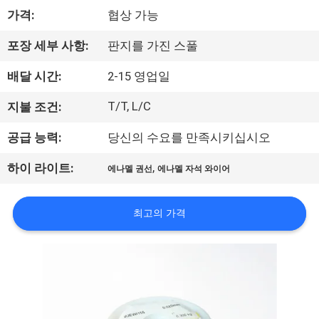
가격:
협상 가능
리
에
포장 세부 사항:
판지를 가진 스풀
대
배달 시간:
2-15 영업일
하
T/T, L/C
지불 조건:
여
공급 능력:
당신의 수요를 만족시키십시오
,
하이 라이트:
에나멜 권선
에나멜 자석 와이어
공
장
최고의 가격
여
행