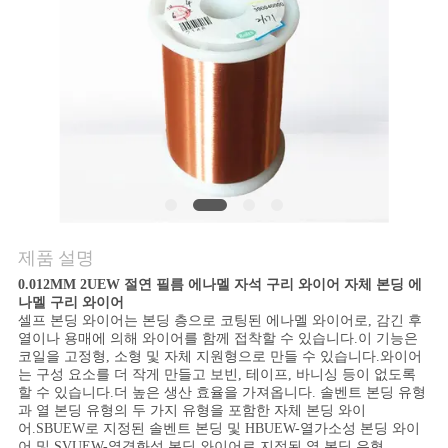
품
질
관
리
연
락
제품 설명
주
0.012MM 2UEW 절연 필름 에나멜 자석 구리 와이어 자체 본딩 에
세
나멜 구리 와이어
셀프 본딩 와이어는 본딩 층으로 코팅된 에나멜 와이어로, 감긴 후
열이나 용매에 의해 와이어를 함께 접착할 수 있습니다.이 기능은
요
코일을 고정형, 소형 및 자체 지원형으로 만들 수 있습니다.와이어
는 구성 요소를 더 작게 만들고 보빈, 테이프, 바니싱 등이 없도록
할 수 있습니다.더 높은 생산 효율을 가져옵니다. 솔벤트 본딩 유형
과 열 본딩 유형의 두 가지 유형을 포함한 자체 본딩 와이
뉴
어.SBUEW로 지정된 솔벤트 본딩 및 HBUEW-열가소성 본딩 와이
어 및 SVUEW-열경화성 본딩 와이어로 지정된 열 본딩 유형.