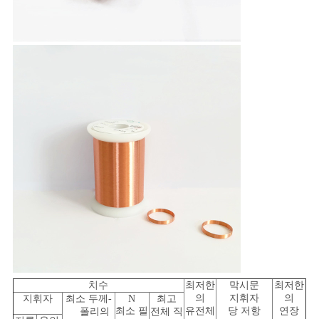
사
이
트
맵
PRIVACY
POLICY
치수
최저한
막시문
최저한
의
지휘자
의
지휘자
최소 두께-
N
최고
최소 필
유전체
당 저항
연장
폴리의
전체 직