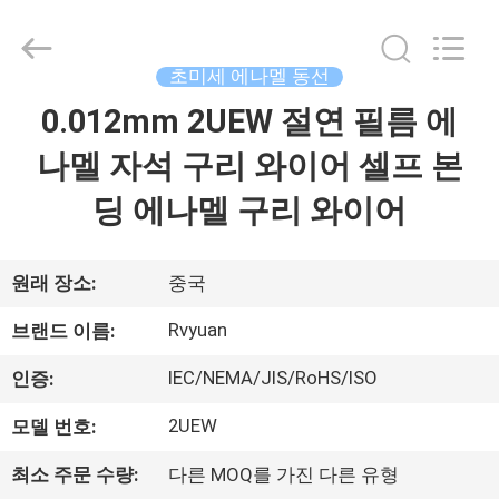
©
2017
-
2026
Tianjin
초미세 에나멜 동선
Ruiyuan
Electric
0.012mm 2UEW 절연 필름 에
집
Material
Co,.Ltd.
All
나멜 자석 구리 와이어 셀프 본
Rights
Reserved.
제
딩 에나멜 구리 와이어
품
원래 장소:
중국
동
Rvyuan
브랜드 이름:
영
IEC/NEMA/JIS/RoHS/ISO
인증:
상
2UEW
모델 번호:
최소 주문 수량:
다른 MOQ를 가진 다른 유형
우