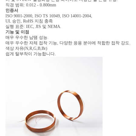
스
직경 범위: 0.012 - 0.800mm
인증서
ISO 9001-2000, ISO TS 16949, ISO 14001-2004,
UL 승인, RoHS 지침 충족
인
실행 표준: IEC, JIS 및 NEMA.
기능 및 이점
용
매우 우수한 납땜 성능.
매우 우수한 자체 접착 기능, 다양한 응용 분야에 적합한 접착 강도.
문
색상 자유(N,R,G,B,Br)
쉽게 탈부착이 가능합니다.
을
요
구
하
세
요