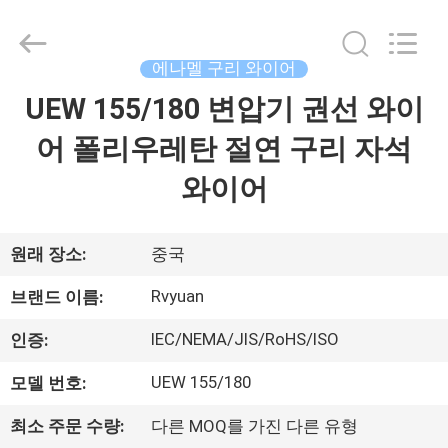
©
2017
-
2026
Tianjin
에나멜 구리 와이어
Ruiyuan
Electric
UEW 155/180 변압기 권선 와이
집
Material
Co,.Ltd.
All
어 폴리우레탄 절연 구리 자석
Rights
Reserved.
제
와이어
품
원래 장소:
중국
동
Rvyuan
브랜드 이름:
영
IEC/NEMA/JIS/RoHS/ISO
인증:
상
UEW 155/180
모델 번호:
최소 주문 수량:
다른 MOQ를 가진 다른 유형
우