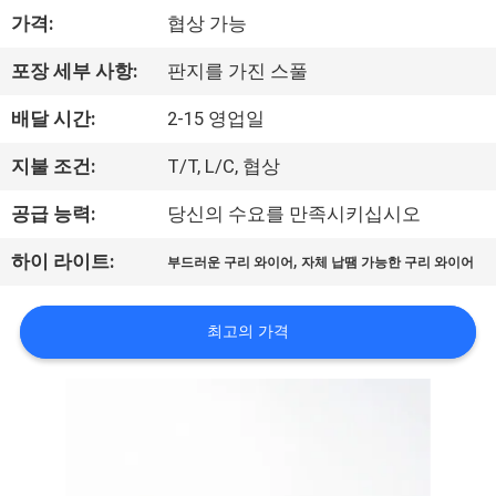
가격:
협상 가능
리
에
포장 세부 사항:
판지를 가진 스풀
대
배달 시간:
2-15 영업일
하
지불 조건:
T/T, L/C, 협상
여
공급 능력:
당신의 수요를 만족시키십시오
,
하이 라이트:
부드러운 구리 와이어
자체 납땜 가능한 구리 와이어
공
장
최고의 가격
여
행