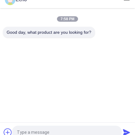
모터 감기를 위한 0.011mm 2UEW155 에나멜 코팅 구리 와이어
7:58 PM
Ruiyuan Super Thin Winding Coils 에나멜 구리선 0.012mm-
0.08mm
Good day, what product are you looking for?
모든
직사각형 구리 와이
에나멜 구리 와이어
어
마그넷 와이어
초미세 에나멜 동선
미국 관세 위원회 리
FIW 와이어
츠 와이어
셀프 본딩 와이어
구리 리츠 와이어
견적 요청