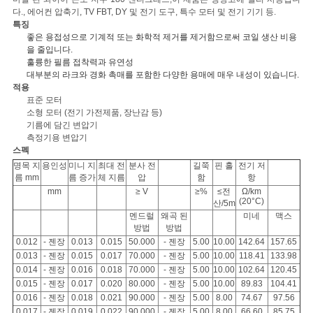
스
다., 에어컨 압축기, TV FBT, DY 및 전기 도구, 특수 모터 및 전기 기기 등.
특징
좋은 용접성으로 기계적 또는 화학적 제거를 제거함으로써 코일 생산 비용
을 줄입니다.
인
훌륭한 필름 접착력과 유연성
대부분의 라크와 경화 촉매를 포함한 다양한 용매에 매우 내성이 있습니다.
용
적용
표준 모터
문
소형 모터 (전기 가전제품, 장난감 등)
기름에 담긴 변압기
을
측정기용 변압기
스펙
요
명목 지
용인성
미니 지
최대 전
분사 전
길쭉
핀 홀
전기 저
름 mm
름 증가
체 지름
압
함
항
구
mm
≥ V
≥%
≤전
Ω/km
(20°C)
산/5m
멘드럴
왜곡 된
미네
맥스
하
방법
방법
0.012
- 젠장
0.013
0.015
50.000
- 젠장
5.00
10.00
142.64
157.65
세
0.013
- 젠장
0.015
0.017
70.000
- 젠장
5.00
10.00
118.41
133.98
0.014
- 젠장
0.016
0.018
70.000
- 젠장
5.00
10.00
102.64
120.45
요
0.015
- 젠장
0.017
0.020
80.000
- 젠장
5.00
10.00
89.83
104.41
0.016
- 젠장
0.018
0.021
90.000
- 젠장
5.00
8.00
74.67
97.56
0.017
- 젠장
0.019
0.022
90.000
- 젠장
5.00
8.00
66.60
85.75