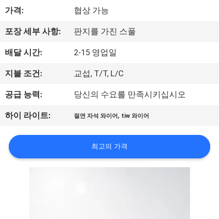
가격:
협상 가능
리
에
포장 세부 사항:
판지를 가진 스풀
대
배달 시간:
2-15 영업일
하
지불 조건:
교섭, T/T, L/C
여
공급 능력:
당신의 수요를 만족시키십시오
,
하이 라이트:
절연 자석 와이어
tiw 와이어
공
장
최고의 가격
여
행