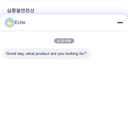
삼중절연전선
Echo
변압기를 위한 UL 인증 전문 연선 삼중 절연 전선 구리 권선 TIW
삼중 절연 전선 0.15mm 절연 TIW 전선
6:10 AM
TIW-B/F 삼중 절연 전선 0.15mm 변압기용 절연 TIW 전선
Good day, what product are you looking for?
모든
직사각형 구리 와이
에나멜 구리 와이어
어
마그넷 와이어
초미세 에나멜 동선
미국 관세 위원회 리
FIW 와이어
츠 와이어