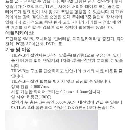
스
프를 절대 생략할 수 없습니다. 에나멜 코팅은 전기 절연성이 좋지
않습니다.대조적으로, TIW는 사이에 배리어 테이프 또는 중간층
테이프가 필요 없이 1차 및 2차 코일을 형성할 수 있습니다.각 TIW
와이어는 강화 절연으로 승인된 도체 주위에 3중 절연이 장착되어
인
있습니다.결과적으로 종단 핀과 코일 사이의 거리를 지정할 때 연
면 거리를 제한할 수 없으며 절연 장벽이 필요하지 않습니다.
애플리케이션:
용
프린터용 SMPS, 모니터용, 인버터용, 디지털카메라용 충전기, 휴대
전화, PC용 AC어댑터, DVD...등.
문
기능 및 이점
TILW-B의 절연체는 3개의 압출층(보강형)으로 구성되어 있어
을
중간 테이프 없이 변압기의 1차와 2차를 완전히 분리할 수 있습
니다.
요
TILW-B는 구조를 단순화하고 변압기의 크기와 재료 비용을 줄
입니다.
구
TILW-B는 절연 필름을 벗기지 않고 납땜할 수 있습니다.
정격 전압: 1,000Vrms.
하
사용 가능한 와이어 크기는 0.2mm ~ 1.0mm입니다.
열 지수: B 등급(130℃).
절연의 두 층은 1분 동안 3000V AC의 내전압에 견딜 수 있습니
세
다.TILW-B의 절연 파괴 전압은 19KV(연선)보다 높습니다.
요