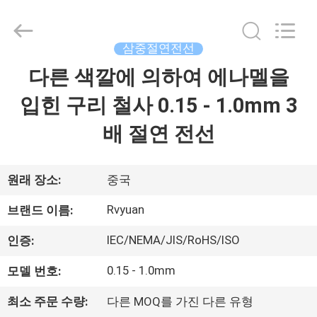
©
2017
-
2026
Tianjin
삼중절연전선
Ruiyuan
Electric
다른 색깔에 의하여 에나멜을
집
Material
Co,.Ltd.
All
입힌 구리 철사 0.15 - 1.0mm 3
Rights
Reserved.
제
배 절연 전선
품
원래 장소:
중국
동
Rvyuan
브랜드 이름:
영
IEC/NEMA/JIS/RoHS/ISO
인증:
상
0.15 - 1.0mm
모델 번호:
최소 주문 수량:
다른 MOQ를 가진 다른 유형
우