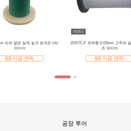
금 리츠
에나멜 USTC 와이어 0.055mmx126 천연 실크
오디오용 0.0
피복 은도금 구리 리츠 와이어
지금 연락
공장 투어