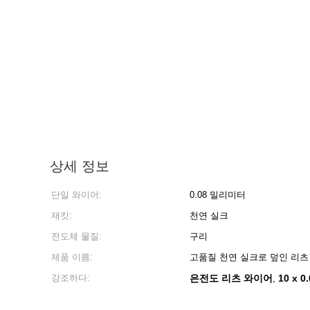
상세 정보
단일 와이어:
0.08 밀리미터
재킷:
천연 실크
전도체 물질:
구리
제품 이름:
고품질 천연 실크로 덮인 리츠 와
강조하다:
은전도 리츠 와이어
10 x 
,