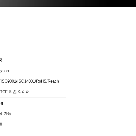
국
iyuan
/ISO9001/ISO14001/RoHS/Reach
STCF 리츠 와이어
kg
상 가능
튼
일