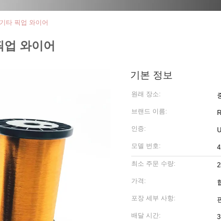
 기타 픽업 와이어
픽업 와이어
기본 정보
원래 장소:
브랜드 이름:
인증:
U
모델 번호:
최소 주문 수량:
2
가격:
포장 세부 사항:
배달 시간: