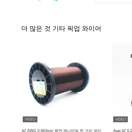
더 많은 것 기타 픽업 와이어
t Wire For
Customized Color Polyurane Red/Green/Blue
42AWG R