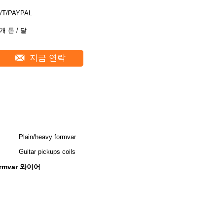
/T/PAYPAL
개 톤 / 달
지금 연락
Plain/heavy formvar
Guitar pickups coils
rmvar 와이어