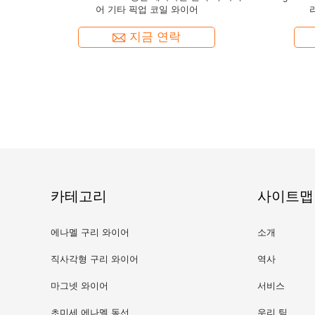
Enameled Copper Wire For Guitar
Formva
지금 연락
카테고리
사이트맵
에나멜 구리 와이어
소개
직사각형 구리 와이어
역사
마그넷 와이어
서비스
초미세 에나멜 동선
우리 팀