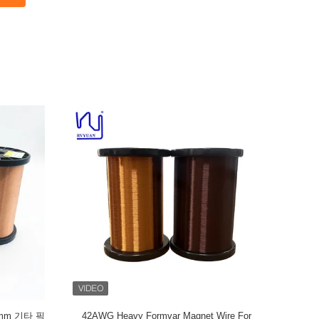
Magnet Wire,
표준 42 Awg 기타 픽업 와이어 포도주 평지 /
42 AW