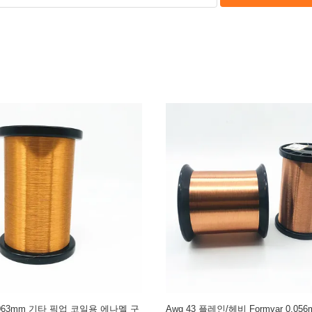
ed Color Poly-Coated/ Plain/ Heavy
42AWG Red Color Poly Coated 