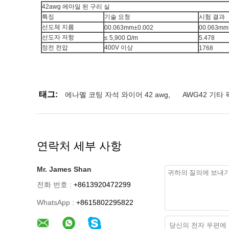
42awg 에마일 된 구리 실
특징
기술 요청
시험 결과
선도체 지름
00.063mm
±0.002
00.063mm
선도자 저항
≤ 5,900 Ω/m
5.478
정전 전압
400V 이상
1768
태그:
에나멜 코팅 자석 와이어 42 awg
,
AWG42 기타
연락처 세부 사항
Mr. James Shan
전화 번호 :
+8613920472299
WhatsApp :
+8615802295822