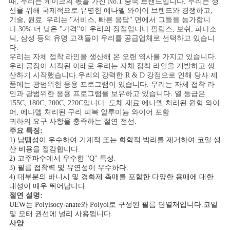
때, 우리는 케이크의 몫을 가진 No.1 중국 브랜드입니다. 우리는 생
스
산을 위해 국제적으로 유명한 에나멜 와이어 브랜드와 경쟁하고,
기술, 원료. 우리는 "서비스, 빠른 응답" 면에서 그들을 능가합니
다.30% 더 낮은 "가격"이 우리의 장점입니다.필립스, 보쉬, 파나소
인
닉, 삼성 등의 유명 고객들이 우리를 공급업체로 선택하고 있습니
다.
우리는 자체 접착 라인을 생산해 온 오랜 역사를 가지고 있습니다.
용
우리 공장이 시작된 이래로 우리는 자체 접착 라인을 개발하고 생
산하기 시작했습니다.우리의 강력한 R & D 강점으로 인해 당사 제
문
품에는 광범위한 응용 프로그램이 있습니다. 우리는 자체 접착 라
인과 광범위한 응용 프로그램을 보유하고 있습니다. 열 등급은
을
155C, 180C, 200C, 220C입니다. 도체 재료 에나멜 처리된 원형 와이
어, 에나멜 처리된 구리 피복 알루미늄 와이어 포함
요
귀하의 요구 사항을 충족하는 절연 전선.
주요 특징:
1) 납땜성이 우수하여 기계적 또는 화학적 박리를 제거하여 코일 생
구
산 비용을 절감합니다.
2) 고주파수에서 우수한 ''Q'' 특성.
하
3) 필름 접착력 및 유연성이 우수하다.
4) 대부분의 바니시 및 경화제 촉매를 포함한 다양한 용매에 대한
세
내성이 매우 뛰어납니다.
절연 설명:
요
UEW는 Polyisocy-anate와 Polyol로 구성된 필름 단열재입니다.코일
및 모터 권선에 널리 사용됩니다.
사양