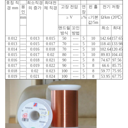
호칭 직
최소직경
최대전
사
용
고장 전압
연
핀 홀
전기 저항
경 mm
의 증가
체 직경
인
장
이
mm
≥ V
≥%
≤기본
Ω/km (20℃)
값/5m
트
맨드릴
꼬인
최소
최대
방식
방법
0.012
----
0.013
0.015
50
----
5
10
142.64
157.65
맵
0.013
----
0.015
0.017
70
----
5
10
118.41
133.98
0.014
----
0.016
0.018
70
----
5
10
102.64
120.45
0.015
----
0.017
0.02
80
----
5
10
89.83
104.41
PRIVACY
0.016
----
0.018
0.021
90
----
5
8
74.67
97.56
0.017
----
0.019
0.022
90
----
5
8
66.6
85.75
POLICY
0.018
----
0.02
0.023
100
----
5
8
59.77
75.95
0.019
----
0.021
0.024
100
----
5
8
53.95
67.75