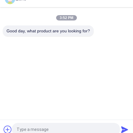
폴리우레탄 0.06mm 155°C/180°C 고순도 구리 절연 고체용 에나
멜 라운드 구리 와이어
3:52 PM
고정밀 전류 센서용 0.032mm 에나멜 구리 자석 와이어
Good day, what product are you looking for?
모든
직사각형 구리 와이
에나멜 구리 와이어
어
마그넷 와이어
초미세 에나멜 동선
미국 관세 위원회 리
FIW 와이어
츠 와이어
셀프 본딩 와이어
구리 리츠 와이어
견적 요청