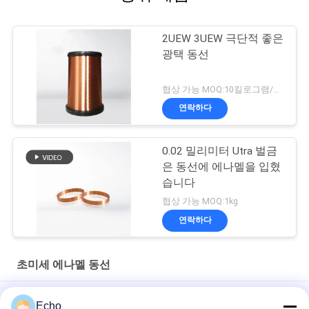
2UEW 3UEW 극단적 좋은
광택 동선
협상 가능 MOQ:10킬로그램/킬로그램
연락하다
0.02 밀리미터 Utra 벌금
은 동선에 에나멜을 입혔
습니다
협상 가능 MOQ:1kg
연락하다
초미세 에나멜 동선
소형 RF 변압기용 AWG42 0.063mm 자석 구리 에나멜 와이어
Echo