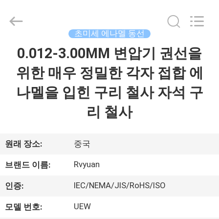
©
2017
-
2026
Tianjin
초미세 에나멜 동선
Ruiyuan
Electric
0.012-3.00MM 변압기 권선을
집
Material
Co,.Ltd.
All
위한 매우 정밀한 각자 접합 에
Rights
Reserved.
제
나멜을 입힌 구리 철사 자석 구
품
리 철사
동
원래 장소:
중국
영
Rvyuan
브랜드 이름:
상
IEC/NEMA/JIS/RoHS/ISO
인증:
UEW
모델 번호:
우