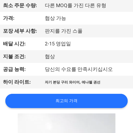
최소 주문 수량:
다른 MOQ를 가진 다른 유형
리
가격:
협상 가능
에
대
포장 세부 사항:
판지를 가진 스풀
하
배달 시간:
2-15 영업일
여
지불 조건:
협상
공급 능력:
당신의 수요를 만족시키십시오
공
,
하이 라이트:
자기 본딩 구리 와이어
에나멜 권선
장
여
최고의 가격
행