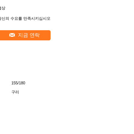
협상
당신의 수요를 만족시키십시오
지금 연락
155/180
구리