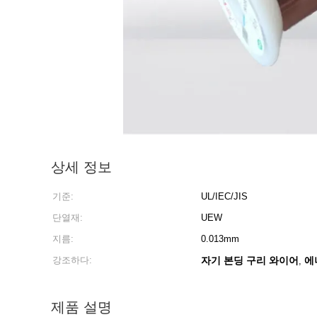
상세 정보
기준:
UL/IEC/JIS
단열재:
UEW
지름:
0.013mm
강조하다:
자기 본딩 구리 와이어
에
,
제품 설명