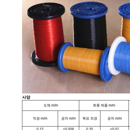
사양
도체 m/m
최종 제품 m/m
직경 m/m
공차 m/m
목표 외경
공차 m/m
0.15
±0.008
0.35
±0.02