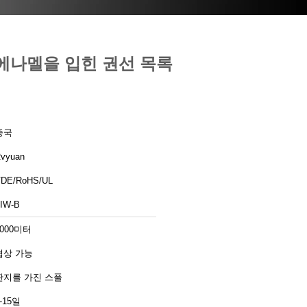
 에나멜을 입힌 권선 목록
중국
vyuan
DE/RoHS/UL
IW-B
3000미터
협상 가능
판지를 가진 스풀
-15일