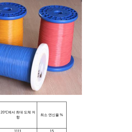
20℃에서 최대 도체 저
최소 연신율 %
항
1111
15