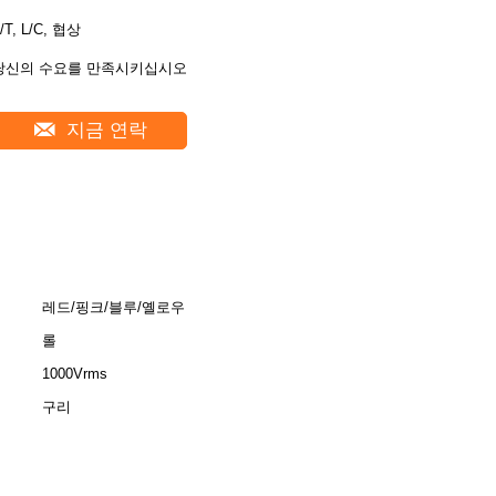
/T, L/C, 협상
당신의 수요를 만족시키십시오
지금 연락
레드/핑크/블루/옐로우
롤
1000Vrms
구리