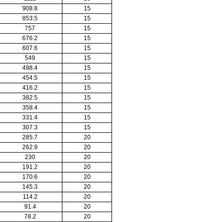
908.8
15
853.5
15
757
15
676.2
15
607.6
15
549
15
498.4
15
454.5
15
416.2
15
382.5
15
358.4
15
331.4
15
307.3
15
285.7
20
262.9
20
230
20
191.2
20
170.6
20
145.3
20
114.2
20
91.4
20
78.2
20