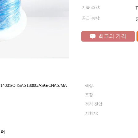
지불 조건:
T
공급 능력:
최고의 가격
SO14001/OHSAS18000/ASG/CNAS/MA
색상:
포장:
정격 전압:
지휘자:
이어