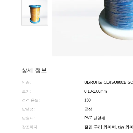
상세 정보
인증:
UL/ROHS/ICE/ISO9001/I
크기:
0.10-1.00mm
정격 온도:
130
납땜성:
곧장
단열재:
PVC 단열재
강조하다:
절연 구리 와이어
tiw 와
,