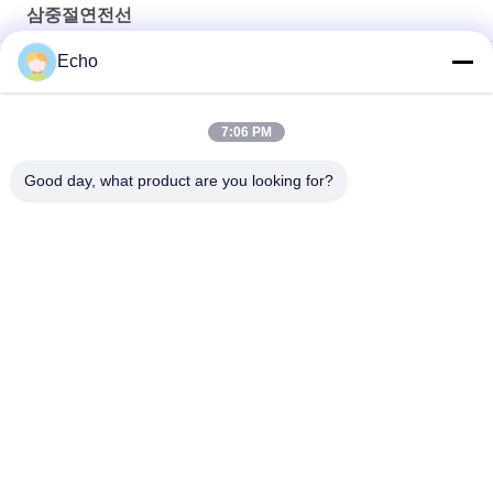
삼중절연전선
Echo
변압기를 위한 UL 인증 전문 연선 삼중 절연 전선 구리 권선 TIW
삼중 절연 전선 0.15mm 절연 TIW 전선
7:06 PM
TIW-B/F 삼중 절연 전선 0.15mm 변압기용 절연 TIW 전선
Good day, what product are you looking for?
모든
직사각형 구리 와이
에나멜 구리 와이어
어
마그넷 와이어
초미세 에나멜 동선
미국 관세 위원회 리
FIW 와이어
츠 와이어