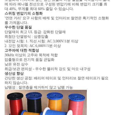
스
에 따라 에나멜 전선으로 구성된 변압기에 비해 변압기 크기를 최
대 40%, 무게를 최대 60% 줄일 수 있습니다.
스위칭 변압기의 소형화
'연면 거리' 요구 사항의 배제 및 인터리브 절연은 획기적인 소형화
인
를 가져옵니다.
우수한 단열 품질
용
단열재의 최고 UL 등급: 강화된 단열재
최첨단 단열방식 : 삼중압출
문
내전압 시험: 1. 직선 시험: AC 3,000V/1분 이상
2. 꼬인 젖꼭지: AC 6,000V/1분 이상
을
고주파에 대한 적합성
30kHz 이상의 고주파 목적에 적합
압출형으로 전기적 품질 균일화
요
낮은 유전 상수
취급/보관 편의성 - 우수한 물리적 강도 및 마모 내구성
구
생산성 향상
간단한 생산 공정: 배리어 테이프 및 인터리브 절연 테이프가 필요
하
하지 않습니다.
납땜성 : 절연층을 제거하지 않고 납땜 가능
세
요