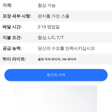
가격:
협상 가능
리
에
포장 세부 사항:
판지를 가진 스풀
대
배달 시간:
2-15 영업일
하
지불 조건:
협상, L/C, T/T
여
공급 능력:
당신의 수요를 만족시키십시오
,
하이 라이트:
절연 자석 와이어
tiw 와이어
공
장
최고의 가격
여
행