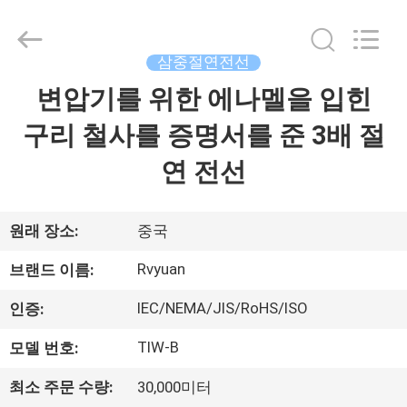
©
2017
-
2026
Tianjin
삼중절연전선
Ruiyuan
Electric
변압기를 위한 에나멜을 입힌
집
Material
Co,.Ltd.
All
구리 철사를 증명서를 준 3배 절
Rights
Reserved.
제
연 전선
품
원래 장소:
중국
동
Rvyuan
브랜드 이름:
영
IEC/NEMA/JIS/RoHS/ISO
인증:
상
TIW-B
모델 번호:
최소 주문 수량:
30,000미터
우