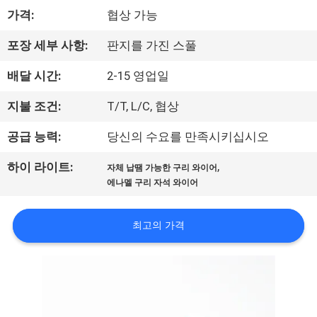
가격:
협상 가능
리
에
포장 세부 사항:
판지를 가진 스풀
대
배달 시간:
2-15 영업일
하
지불 조건:
T/T, L/C, 협상
여
공급 능력:
당신의 수요를 만족시키십시오
,
하이 라이트:
자체 납땜 가능한 구리 와이어
공
에나멜 구리 자석 와이어
장
최고의 가격
여
행