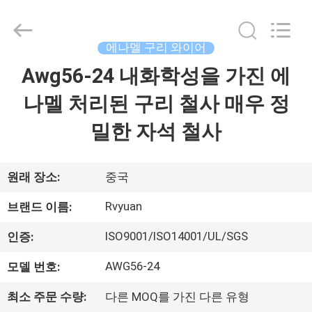
©
2017
-
2026
Tianjin
에나멜 구리 와이어
Ruiyuan
Electric
Awg56-24 내화학성을 가진 에
집
Material
Co,.Ltd.
All
나멜 처리된 구리 철사 매우 정
Rights
Reserved.
제
밀한 자석 철사
품
원래 장소:
중국
동
Rvyuan
브랜드 이름:
영
ISO9001/ISO14001/UL/SGS
인증:
상
AWG56-24
모델 번호:
최소 주문 수량:
다른 MOQ를 가진 다른 유형
우