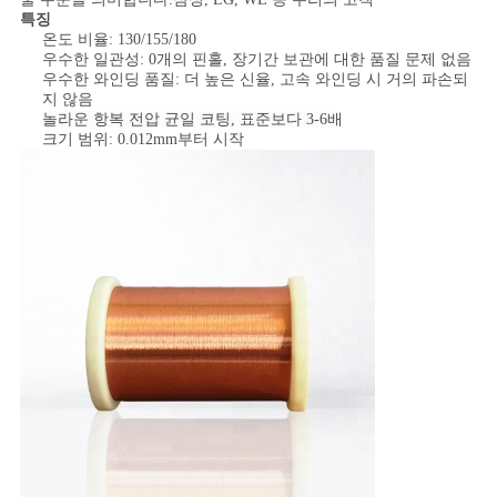
스
특징
온도 비율: 130/155/180
우수한 일관성: 0개의 핀홀, 장기간 보관에 대한 품질 문제 없음
우수한 와인딩 품질: 더 높은 신율, 고속 와인딩 시 거의 파손되
인
지 않음
놀라운 항복 전압 균일 코팅, 표준보다 3-6배
용
크기 범위: 0.012mm부터 시작
문
을
요
구
하
세
요