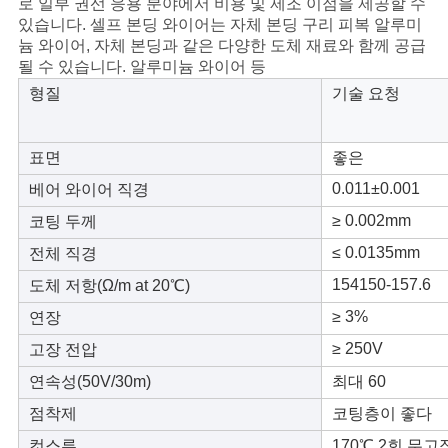
로 일부 권선 응용 분야에서 비용 및 제조 이점을 제공할 수
스
있습니다. 셀프 본딩 와이어는 자체 본딩 구리 피복 알루미
늄 와이어, 자체 본딩과 같은 다양한 도체 재료와 함께 공급
될 수 있습니다. 알루미늄 와이어 등
인
형질
기술 요청
용
문
표면
좋은
0.011±
0.001
베어 와이어 직경
을
≥ 0.002mm
코팅 두께
요
≤ 0.0135mm
전체 직경
구
154150-157.6
도체 저항(
Ω/m at 20℃)
하
≥ 3%
연장
≥ 250V
고장 전압
세
연속성(50V/30m)
최대 60
요
점착제
코팅층이 좋다
컷스루
170℃ 2회 무고