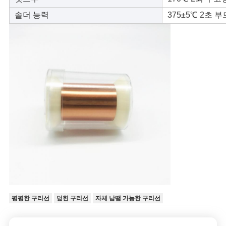
사
솔더 능력
375±5℃ 2초 
이
트
맵
PRIVACY
POLICY
평평한 구리선
덮힌 구리선
자체 납땜 가능한 구리선