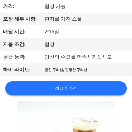
가격:
협상 가능
리
에
포장 세부 사항:
판지를 가진 스풀
대
배달 시간:
2-15일
하
지불 조건:
협상
여
공급 능력:
당신의 수요를 만족시키십시오
,
하이 라이트:
덮힌 구리선
편평한 구리선
공
장
최고의 가격
여
행