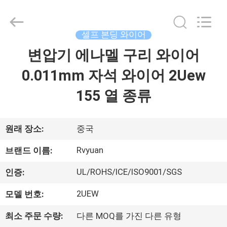
©
2017
-
2026
Tianjin
셀프 본딩 와이어
Ruiyuan
Electric
변압기 에나멜 구리 와이어
집
Material
Co,.Ltd.
All
0.011mm 자석 와이어 2Uew
Rights
Reserved.
제
155 열 종류
품
원래 장소:
중국
동
Rvyuan
브랜드 이름:
영
UL/ROHS/ICE/ISO9001/SGS
인증:
상
2UEW
모델 번호:
최소 주문 수량:
다른 MOQ를 가진 다른 유형
우