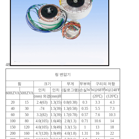
스
인
용
문
을
48
요
링 변압기
힘
크기
무게
무부하
구리의 저항
구
인치
인치
(킬로그램)
손실W
W@68℉
W@248℉
60HZVA
50HZVA
(mm) 외경
(mm)H
(20℃)
(120℃)
하
20
15
2.4(63)
1.3(35)
0.8(0.38)
0.3
3.3
4.3
40
30
-74
1.5(39)
1.3(0.58)
0.35
5.5
7.3
세
60
50
3.2(82)
1.5(39)
1.7(0.78)
0.57
7.6
10.3
100
80
4.0(105)
1.6(40)
2.8(1.3)
0.71
10.6
14
요
150
120
4.0(105)
1.9(49)
3.3(1.5)
1
13
18
200
160
4.7(120)
1.9(49)
4.0(1.8)
1.31
16
22