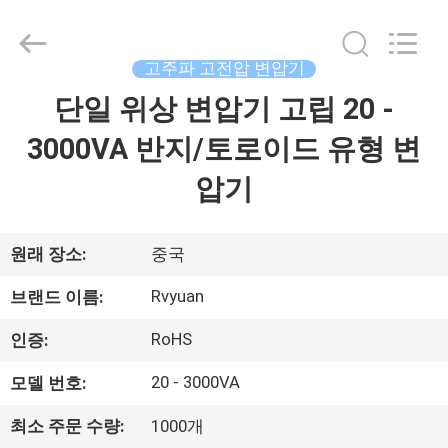
©
2017
-
2026
Tianjin
고주파 고전압 변압기
Ruiyuan
Electric
단일 위상 변압기 고립 20 -
집
Material
Co,.Ltd.
All
3000VA 반지/토로이드 유형 변
Rights
Reserved.
제
압기
품
원래 장소:
중국
동
Rvyuan
브랜드 이름:
영
RoHS
인증:
상
20 - 3000VA
모델 번호:
최소 주문 수량:
1000개
우