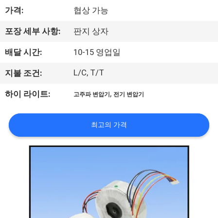
가격:
협상 가능
리
에
포장 세부 사항:
판지 상자
대
배달 시간:
10-15 영업일
하
L/C, T/T
지불 조건:
여
,
하이 라이트:
고주파 변압기
전기 변압기
공
최고의 가격
장
여
행