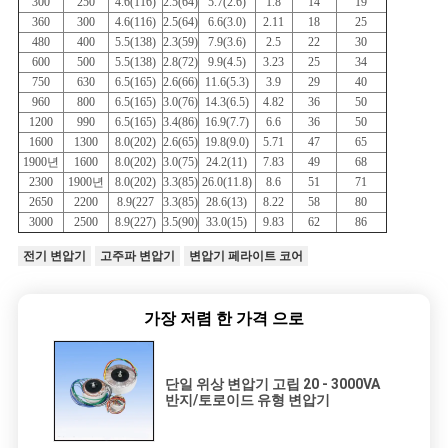
300
250
4.6(116)
2.5(64)
5.7(2.6)
1.8
14
19
사
360
300
4.6(116)
2.5(64)
6.6(3.0)
2.11
18
25
480
400
5.5(138)
2.3(59)
7.9(3.6)
2.5
22
30
이
600
500
5.5(138)
2.8(72)
9.9(4.5)
3.23
25
34
750
630
6.5(165)
2.6(66)
11.6(5.3)
3.9
29
40
트
960
800
6.5(165)
3.0(76)
14.3(6.5)
4.82
36
50
1200
990
6.5(165)
3.4(86)
16.9(7.7)
6.6
36
50
맵
1600
1300
8.0(202)
2.6(65)
19.8(9.0)
5.71
47
65
1900년
1600
8.0(202)
3.0(75)
24.2(11)
7.83
49
68
2300
1900년
8.0(202)
3.3(85)
26.0(11.8)
8.6
51
71
2650
2200
8.9(227
3.3(85)
28.6(13)
8.22
58
80
PRIVACY
3000
2500
8.9(227)
3.5(90)
33.0(15)
9.83
62
86
POLICY
전기 변압기
고주파 변압기
변압기 페라이트 코어
가장 저렴 한 가격 으로
단일 위상 변압기 고립 20 - 3000VA
반지/토로이드 유형 변압기