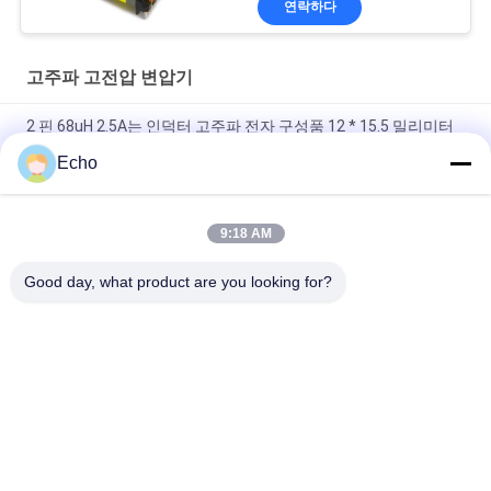
연락하다
고주파 고전압 변압기
2 핀 68uH 2.5A는 인덕터 고주파 전자 구성품 12 * 15.5 밀리미터
를 강화합니다
Echo
200uH 토로이달 초크 인덕터 철 분말 코어 코일 차동 모드 인덕터
9:18 AM
Toroidal Smd 코일 인덕터 200uH 페라이트 코어 권선 전원 인덕
터
Good day, what product are you looking for?
모든
직사각형 구리 와이
에나멜 구리 와이어
어
마그넷 와이어
초미세 에나멜 동선