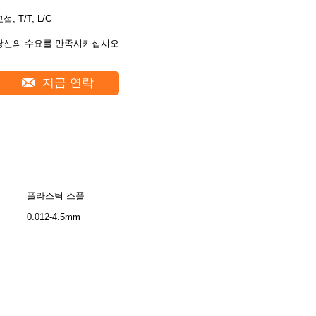
섭, T/T, L/C
당신의 수요를 만족시키십시오
지금 연락
플라스틱 스풀
0.012-4.5mm