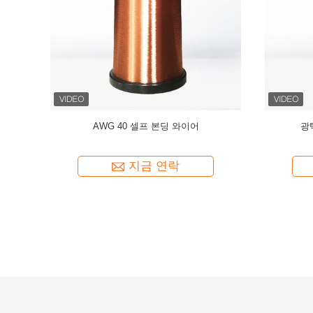
mm CCA 와
AWG47 빨간색 0.035mm 자가 접착 구리 피복
멀티 컬러 옵
알루미늄 CCA 와이어 이어폰 보이스 코일용
지금 연락