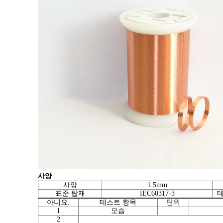
사양
사양
1.5mm
표준 탑재
IEC60317-3
테
아니요.
테스트 항목
단위
1
모습
2