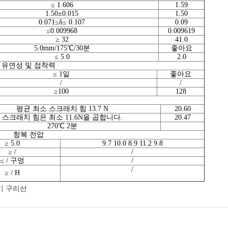
≤ 1.606
1.59
1.50±0.015
1.50
0.071≤δ≤ 0.107
0.09
≤0.009968
0.009619
≥ 32
41.0
5.0mm/175℃/30분
좋아요
≤ 5.0
2.0
유연성 및 접착력
≤ 1일
좋아요
/
/
≥100
128
평균 최소 스크래치 힘 13.7 N
20.60
스크래치 힘은 최소 11.6N을 곱합니다.
20.47
270℃ 2분
항복 전압
≥ 5.0
9.7 10.0 8.9 11.2 9.8
≥ /
/
≤ / 구멍
/
/
≥ / H
기 구리선