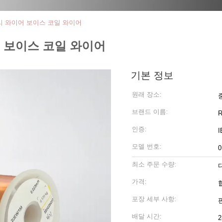
세 구리 와이어 보이스 코일 와이어
와이어 보이스 코일 와이어
기본 정보
원래 장소:
브랜드 이름:
R
인증:
I
모델 번호:
0
최소 주문 수량:
가격:
포장 세부 사항:
배달 시간: