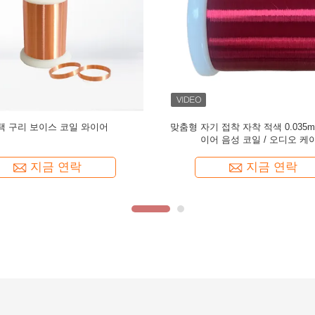
션 0.035mm CCA 와이어 음성 코
오디오 케이블용 초박형 0.035mm 
일
지금 연락
지금 연락