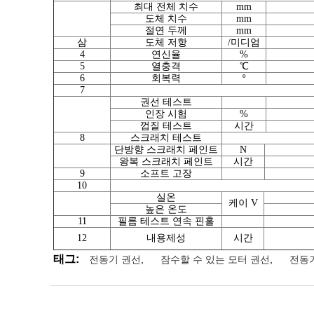
최대 전체 치수
mm
도체 치수
mm
절연 두께
mm
삼
도체 저항
/미디엄
4
연신율
%
5
열충격
℃
6
회복력
º
7
권선 테스트
인장 시험
%
껍질 테스트
시간
8
스크래치 테스트
단방향 스크래치 페인트
N
왕복 스크래치 페인트
시간
9
소프트 고장
10
실온
케이 V
높은 온도
11
필름 테스트 연속 핀홀
12
내용제성
시간
태그:
전동기 권선
,
잠수할 수 있는 모터 권선
,
전동