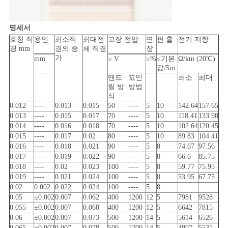
사
명세서
이
호칭 직
용인
최소직
최대전
고장 전압
연
핀 홀
전기 저항
트
경 mm
경의 증
체 직경
장
가
mm
≥ V
≥%
≤기본
Ω/km (20℃)
값/5m
맵
맨드
꼬인
최소
최대
릴 방
방법
식
PRIVACY
0.012
----
0.013
0.015
50
----
5
10
142.64
157.65
0.013
----
0.015
0.017
70
----
5
10
118.41
133.98
POLICY
0.014
----
0.016
0.018
70
----
5
10
102.64
120.45
0.015
----
0.017
0.02
80
----
5
10
89.83
104.41
0.016
----
0.018
0.021
90
----
5
8
74.67
97.56
0.017
----
0.019
0.022
90
----
5
8
66.6
85.75
0.018
----
0.02
0.023
100
----
5
8
59.77
75.95
0.019
----
0.021
0.024
100
----
5
8
53.95
67.75
0.02
0.002
0.022
0.024
100
----
5
8
0.05
±0.002
0.007
0.062
400
1200
12
5
7981
9528
0.055
±0.002
0.007
0.068
400
1200
12
5
6642
7815
0.06
±0.002
0.007
0.073
500
1200
14
5
5614
6526
0.065
±0.002
0.007
0.078
500
1200
14
5
4807
5531