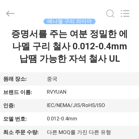
©
2017
-
2026
Tianjin
에나멜 구리 와이어
Ruiyuan
Electric
증명서를 주는 여분 정밀한 에
집
Material
Co,.Ltd.
All
나멜 구리 철사 0.012-0.4mm
Rights
Reserved.
제
납땜 가능한 자석 철사 UL
품
원래 장소:
중국
동
RVYUAN
브랜드 이름:
영
IEC/NEMA/JIS/RoHS/ISO
인증:
상
0.012-0.4mm
모델 번호:
최소 주문 수량:
다른 MOQ를 가진 다른 유형
우