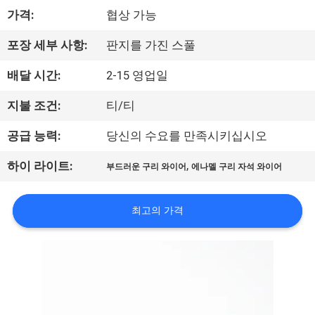
가격:
협상 가능
리
에
포장 세부 사항:
판지를 가진 스풀
대
배달 시간:
2-15 영업일
하
지불 조건:
티/티
여
공급 능력:
당신의 수요를 만족시키십시오
,
하이 라이트:
부드러운 구리 와이어
에나멜 구리 자석 와이어
공
장
최고의 가격
여
행