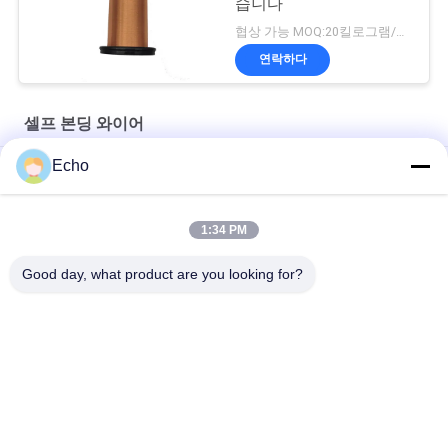
습니다
협상 가능 MOQ:20킬로그램/킬로그램
연락하다
셀프 본딩 와이어
Echo
AIW 0.14mm 고순도 구리 와이어 단열 된 에나멜 고체
AIW220 0.14mm 열풍 에나메일 된 구리 와이어
1:34 PM
가이드 35 AWG 에나메일 된 구리 와이어 자기 접착 자석 와이어
Good day, what product are you looking for?
모든
직사각형 구리 와이
에나멜 구리 와이어
어
마그넷 와이어
초미세 에나멜 동선