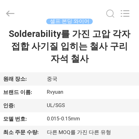
©
2017
-
2026
Tianjin
셀프 본딩 와이어
Ruiyuan
Electric
Solderability를 가진 고압 각자
집
Material
Co,.Ltd.
All
접합 사기질 입히는 철사 구리
Rights
Reserved.
제
자석 철사
품
원래 장소:
중국
동
Rvyuan
브랜드 이름:
영
UL/SGS
인증:
상
0.015-0.15mm
모델 번호:
최소 주문 수량:
다른 MOQ를 가진 다른 유형
우