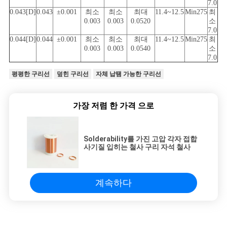
7.0
0.043[D]
0.043
±0.001
최소
최소
최대
11.4~12.5
Min275
최
0.003
0.003
0.0520
소
7.0
0.044[D]
0.044
±0.001
최소
최소
최대
11.4~12.5
Min275
최
0.003
0.003
0.0540
소
7.0
평평한 구리선
덮힌 구리선
자체 납땜 가능한 구리선
가장 저렴 한 가격 으로
Solderability를 가진 고압 각자 접합
사기질 입히는 철사 구리 자석 철사
계속하다