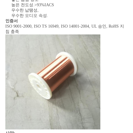
스
높은 전도성.>93%IACS
우수한 납땜성,
우수한 오디오 속성.
인증서
인
ISO 9001-2000, ISO TS 16949, ISO 14001-2004, UL 승인, RoHS 지
침 충족
용
문
을
요
구
하
세
요