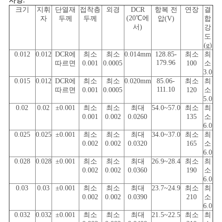
사양:
사
크기
지휘
단열재
접착층
외경
DCR
항복 전
연장
결
(20℃에
자
두께
두께
압(V)
합
서)
이
강
도
(g)
트
0.012
0.012
DCR에
최소
최소
0.014mm
128.85-
최소
최
179.96
따르면
0.001
0.0005
100
소
맵
3.0
0.015
0.012
DCR에
최소
최소
0.020mm
85.06-
최소
최
111.10
따르면
0.001
0.0005
120
소
5.0
PRIVACY
0.02
0.02
±0.001
최소
최소
최대
54.0~57.0
최소
최
0.001
0.002
0.0260
135
소
POLICY
6.0
0.025
0.025
±0.001
최소
최소
최대
34.0~37.0
최소
최
0.002
0.002
0.0320
165
소
6.0
0.028
0.028
±0.001
최소
최소
최대
26.9~28.4
최소
최
0.002
0.002
0.0360
190
소
6.0
0.03
0.03
±0.001
최소
최소
최대
23.7~24.9
최소
최
0.002
0.002
0.0390
210
소
6.0
0.032
0.032
±0.001
최소
최소
최대
21.5~22.5
최소
최