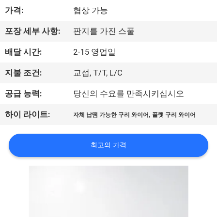
가격:
협상 가능
리
에
포장 세부 사항:
판지를 가진 스풀
대
배달 시간:
2-15 영업일
하
지불 조건:
교섭, T/T, L/C
여
공급 능력:
당신의 수요를 만족시키십시오
,
하이 라이트:
자체 납땜 가능한 구리 와이어
플랫 구리 와이어
공
장
최고의 가격
여
행