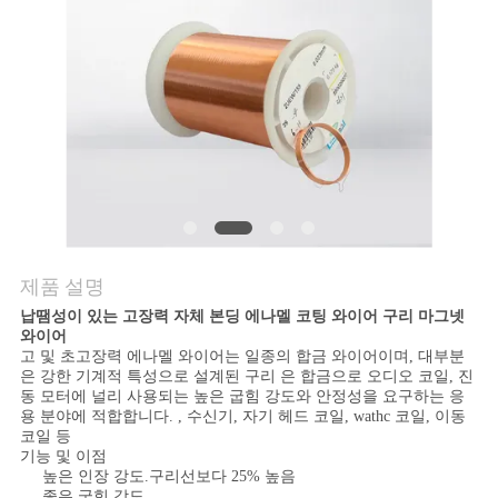
품
질
관
리
연
락
제품 설명
주
납땜성이 있는 고장력 자체 본딩 에나멜 코팅 와이어 구리 마그넷
세
와이어
고 및 초고장력 에나멜 와이어는 일종의 합금 와이어이며, 대부분
은 강한 기계적 특성으로 설계된 구리 은 합금으로 오디오 코일, 진
요
동 모터에 널리 사용되는 높은 굽힘 강도와 안정성을 요구하는 응
용 분야에 적합합니다. , 수신기, 자기 헤드 코일, wathc 코일, 이동
코일 등
기능 및 이점
뉴
높은 인장 강도.구리선보다 25% 높음
좋은 굽힘 강도