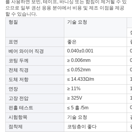
스
를 사용하면 보빈, 테이프, 바니싱 또는 함침이 제거될 수 있
으므로 일부 권선 응용 분야에서 비용 및 제조 이점을 제공
할 수 있습니다.
형질
기술 요청
인
용
표면
좋은
문
0.040±0.001
베어 와이어 직경
을
≥ 0.006mm
코팅 두께
요
≤ 0.052mm
전체 직경
≤ 14.433Ω/m
도체 저항
구
≥ 11%
연장
하
≥ 325V
고장 전압
세
핀홀 테스트
≤ 5 홀 /5m
요
시험항목
기술 요청
점착제
코팅층이 좋다