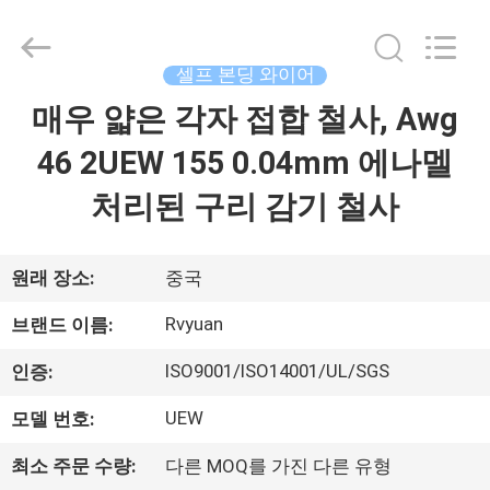
©
2017
-
2026
Tianjin
셀프 본딩 와이어
Ruiyuan
Electric
매우 얇은 각자 접합 철사, Awg
집
Material
Co,.Ltd.
All
46 2UEW 155 0.04mm 에나멜
Rights
Reserved.
제
처리된 구리 감기 철사
품
원래 장소:
중국
동
Rvyuan
브랜드 이름:
영
ISO9001/ISO14001/UL/SGS
인증:
상
UEW
모델 번호:
최소 주문 수량:
다른 MOQ를 가진 다른 유형
우