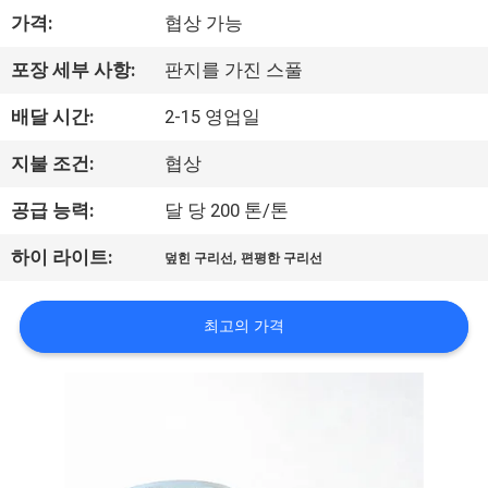
가격:
협상 가능
리
에
포장 세부 사항:
판지를 가진 스풀
대
배달 시간:
2-15 영업일
하
지불 조건:
협상
여
공급 능력:
달 당 200 톤/톤
,
하이 라이트:
덮힌 구리선
편평한 구리선
공
장
최고의 가격
여
행