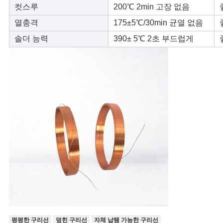
컷스루
200℃ 2min 고장 없음
사
열충격
175±5℃/30min 균열 없음
이
솔더 능력
390± 5℃ 2초 부드럽게
트
맵
PRIVACY
POLICY
평평한 구리선
덮힌 구리선
자체 납땜 가능한 구리선