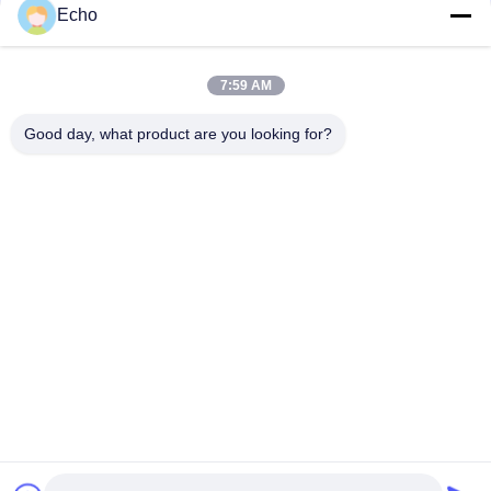
Echo
AIW 0.14mm 고순도 구리 와이어 단열 된 에나멜 고체
AIW220 0.14mm 열풍 에나메일 된 구리 와이어
7:59 AM
가이드 35 AWG 에나메일 된 구리 와이어 자기 접착 자석 와이어
Good day, what product are you looking for?
모든
직사각형 구리 와이
에나멜 구리 와이어
어
마그넷 와이어
초미세 에나멜 동선
미국 관세 위원회 리
FIW 와이어
츠 와이어
셀프 본딩 와이어
구리 리츠 와이어